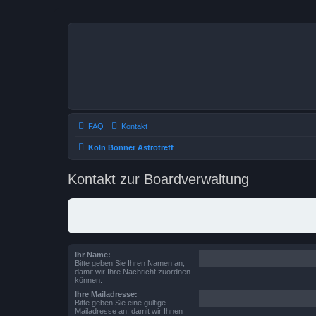
FAQ
Kontakt
Köln Bonner Astrotreff
Kontakt zur Boardverwaltung
Ihr Name:
Bitte geben Sie Ihren Namen an,
damit wir Ihre Nachricht zuordnen
können.
Ihre Mailadresse:
Bitte geben Sie eine gültige
Mailadresse an, damit wir Ihnen