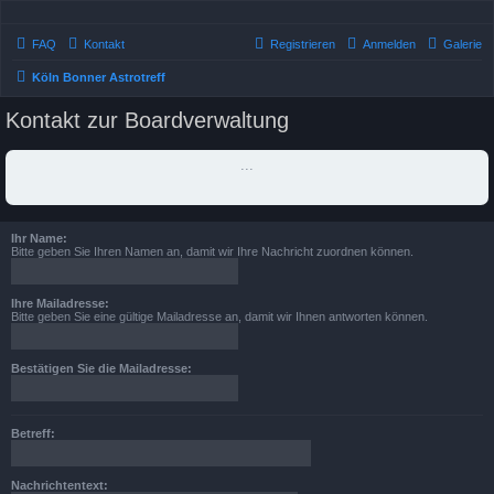
FAQ
Kontakt
Registrieren
Anmelden
Galerie
Köln Bonner Astrotreff
Kontakt zur Boardverwaltung
...
Ihr Name:
Bitte geben Sie Ihren Namen an, damit wir Ihre Nachricht zuordnen können.
Ihre Mailadresse:
Bitte geben Sie eine gültige Mailadresse an, damit wir Ihnen antworten können.
Bestätigen Sie die Mailadresse:
Betreff:
Nachrichtentext: