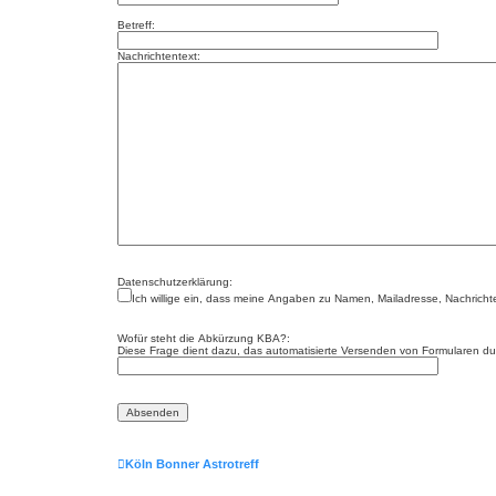
Betreff:
Nachrichtentext:
Datenschutzerklärung:
Ich willige ein, dass meine Angaben zu Namen, Mailadresse, Nachrich
Wofür steht die Abkürzung KBA?:
Diese Frage dient dazu, das automatisierte Versenden von Formularen d
Köln Bonner Astrotreff