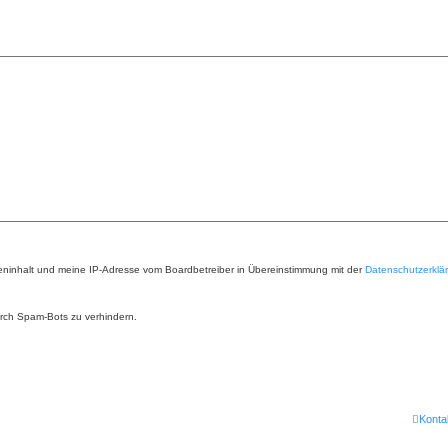
teninhalt und meine IP-Adresse vom Boardbetreiber in Übereinstimmung mit der
Datenschutzerklä
urch Spam-Bots zu verhindern.
Konta