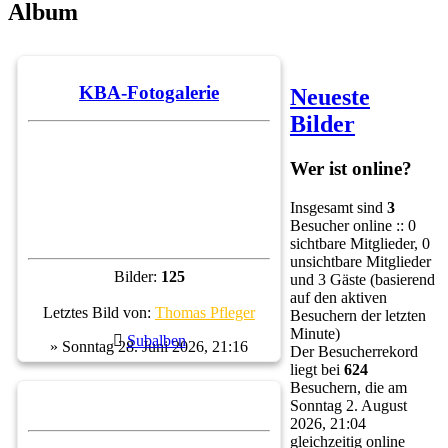
Album
KBA-Fotogalerie
Neueste
Bilder
Wer ist online?
Insgesamt sind
3
Besucher online :: 0
sichtbare Mitglieder, 0
unsichtbare Mitglieder
Bilder:
125
und 3 Gäste (basierend
auf den aktiven
Letztes Bild von:
Thomas Pfleger
Besuchern der letzten
Minute)
Subalben
» Sonntag 28. Juni 2026, 21:16
Der Besucherrekord
liegt bei
624
Besuchern, die am
Sonntag 2. August
2026, 21:04
gleichzeitig online