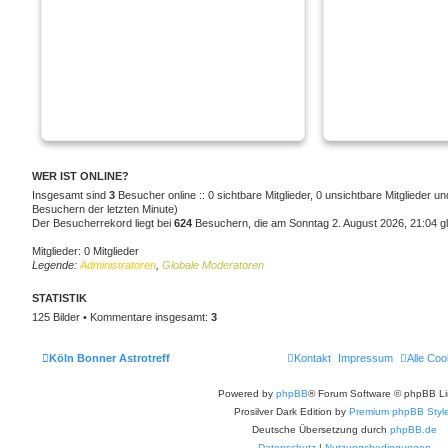
WER IST ONLINE?
Insgesamt sind
3
Besucher online :: 0 sichtbare Mitglieder, 0 unsichtbare Mitglieder u
Besuchern der letzten Minute)
Der Besucherrekord liegt bei
624
Besuchern, die am Sonntag 2. August 2026, 21:04 gle
Mitglieder: 0 Mitglieder
Legende:
Administratoren
,
Globale Moderatoren
STATISTIK
125 Bilder • Kommentare insgesamt:
3
Köln Bonner Astrotreff
Kontakt
Impressum
Alle Coo
Powered by
phpBB
® Forum Software © phpBB Li
Prosilver Dark Edition by
Premium phpBB Styl
Deutsche Übersetzung durch
phpBB.de
Datenschutz
|
Nutzungsbedingungen