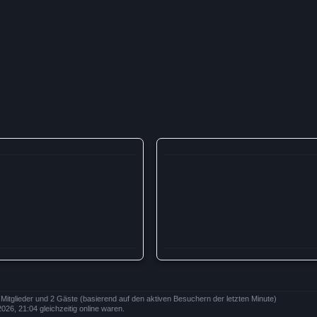
e Mitglieder und 2 Gäste (basierend auf den aktiven Besuchern der letzten Minute)
26, 21:04 gleichzeitig online waren.