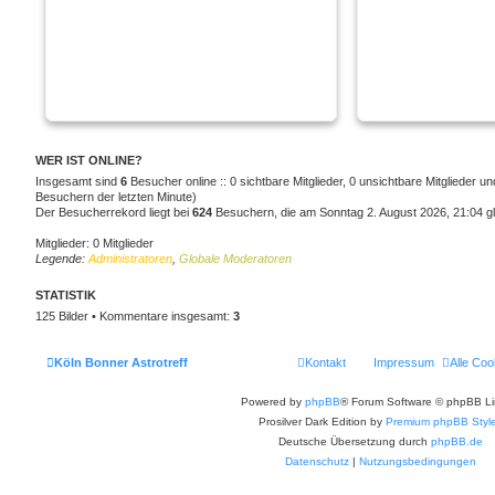
WER IST ONLINE?
Insgesamt sind
6
Besucher online :: 0 sichtbare Mitglieder, 0 unsichtbare Mitglieder u
Besuchern der letzten Minute)
Der Besucherrekord liegt bei
624
Besuchern, die am Sonntag 2. August 2026, 21:04 gle
Mitglieder: 0 Mitglieder
Legende:
Administratoren
,
Globale Moderatoren
STATISTIK
125 Bilder • Kommentare insgesamt:
3
Köln Bonner Astrotreff
Kontakt
Impressum
Alle Coo
Powered by
phpBB
® Forum Software © phpBB Li
Prosilver Dark Edition by
Premium phpBB Styl
Deutsche Übersetzung durch
phpBB.de
Datenschutz
|
Nutzungsbedingungen