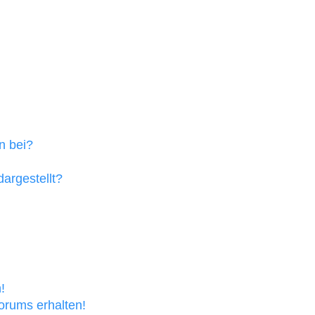
n bei?
argestellt?
!
orums erhalten!