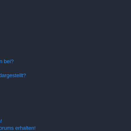
n bei?
argestellt?
!
orums erhalten!