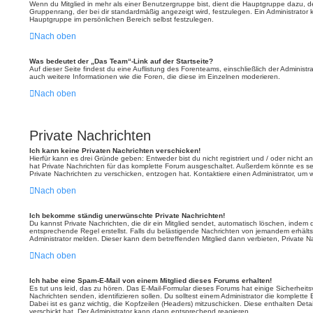
Wenn du Mitglied in mehr als einer Benutzergruppe bist, dient die Hauptgruppe dazu,
Gruppenrang, der bei dir standardmäßig angezeigt wird, festzulegen. Ein Administrator
Hauptgruppe im persönlichen Bereich selbst festzulegen.
Nach oben
Was bedeutet der „Das Team“-Link auf der Startseite?
Auf dieser Seite findest du eine Auflistung des Forenteams, einschließlich der Administr
auch weitere Informationen wie die Foren, die diese im Einzelnen moderieren.
Nach oben
Private Nachrichten
Ich kann keine Privaten Nachrichten verschicken!
Hierfür kann es drei Gründe geben: Entweder bist du nicht registriert und / oder nicht 
hat Private Nachrichten für das komplette Forum ausgeschaltet. Außerdem könnte es sein
Private Nachrichten zu verschicken, entzogen hat. Kontaktiere einen Administrator, um w
Nach oben
Ich bekomme ständig unerwünschte Private Nachrichten!
Du kannst Private Nachrichten, die dir ein Mitglied sendet, automatisch löschen, indem
entsprechende Regel erstellst. Falls du belästigende Nachrichten von jemandem erhälts
Administrator melden. Dieser kann dem betreffenden Mitglied dann verbieten, Private N
Nach oben
Ich habe eine Spam-E-Mail von einem Mitglied dieses Forums erhalten!
Es tut uns leid, das zu hören. Das E-Mail-Formular dieses Forums hat einige Sicherheit
Nachrichten senden, identifizieren sollen. Du solltest einem Administrator die komplette
Dabei ist es ganz wichtig, die Kopfzeilen (Headers) mitzuschicken. Diese enthalten Detai
verschickt hat. Der Administrator kann dann entsprechend reagieren.