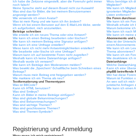
Ich habe die Zeitzone eingestellt, aber die Forenuhr geht immer
Wozu benötige ich di
noch falsch!
Mitglieder?
Meine Sprache steht auf diesem Board nicht zur Auswahl!
Wie kann ich Mitglied
Was sind das für Bilder, die bei meinem Benutzernamen
ignorierten Mitglied
angezeigt werden?
Listen entfernen?
Wie verwende ich einen Avatar?
Die Foren durchsu
Was ist mein Rang und wie kann ich ihn ändern?
Wie kann ich ein Fo
Wenn ich bei einem Benutzer auf den E-Mail-Link klicke, werde
Weshalb erhalte ich 
ich aufgefordert, mich anzumelden.
Warum bekomme ich b
Beiträge schreiben
Wie kann ich nach M
Wie erstelle ich ein neues Thema oder eine Antwort?
Wie kann ich meine 
Wie kann ich einen Beitrag bearbeiten oder löschen?
Abonnements und L
Wie kann ich meinem Beitrag eine Signatur anfügen?
Was ist der Untersc
Wie kann ich eine Umfrage erstellen?
einem Abonnements 
Wieso kann ich nicht mehr Antwortmöglichkeiten erstellen?
Wie kann ich ein Le
Wie bearbeite oder lösche ich eine Umfrage?
Thema abonnieren?
Warum kann ich auf bestimmte Foren nicht zugreifen?
Wie kann ich ein Fo
Weshalb kann ich keine Dateianhänge anfügen?
Wie deaktiviere ich
Weshalb wurde ich verwarnt?
Dateianhänge
Wie kann ich Beiträge den Moderatoren melden?
Welche Dateianhänge
Was bewirkt die „Speichern“-Schaltfläche beim Schreiben eines
Kann ich eine Übersi
Beitrags?
phpBB betreffende 
Warum muss mein Beitrag erst freigegeben werden?
Wer hat diese Forens
Wie markiere ich ein Thema als neu?
Warum ist Funktion x
Textformatierung und Thementypen
An wen soll ich mich
Was ist BBCode?
juristische Anfragen
Kann ich HTML benutzen?
Wie kann ich einen A
Was sind Smileys?
Kann ich Bilder in meine Beiträge einfügen?
Was sind globale Bekanntmachungen?
Was sind Bekanntmachungen?
Was sind wichtige Themen?
Was sind geschlossene Themen?
Was sind Themen-Symbole?
Registrierung und Anmeldung
Wozu muss ich mich registrieren?