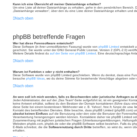
Kann ich eine Übersicht all meiner Dateianhänge erhalten?
Um eine Liste all deiner Dateianhänge zu erhalten, gehe in den persönlichen Bereich. Do
„Dateianhänge verwalten“, über den du eine Liste deiner Dateianhänge erhalten und di
Nach oben
phpBB betreffende Fragen
Wer hat diese Forensoftware entwickelt?
Diese Software (in ihrer unmodifizierten Fassung) wurde von
phpBB Limited
entwickelt un
geschützt. Sie wurde unter der GNU General Public License, Version 2 (GPL-2.0) veröffe
Weitere Details findest du
auf der Seite von phpBB Limited
. Eine deutschsprachige Anlau
Nach oben
Warum ist Funktion x oder y nicht enthalten?
Diese Software wurde von phpBB Limited geschrieben. Wenn du denkst, dass eine Funkt
besuche
phpBB Ideas
, wo du deine Stimme für bestehende Vorschläge abgeben oder 
Nach oben
An wen soll ich mich wenden, falls es Beschwerden oder juristische Anfragen zu 
Jeder Administrator, der auf der „Das Team“-Seite aufgeführt ist, ist ein geeigneter Ko
keine Antwort erhältst, solltest du den Besitzer der Domain kontaktieren (führe dazu ei
diese Seite bei einem kostenlosen Webhoster wie z. B. Yahoo!, free.fr, funpic.de usw. 
Kontakt des betreffenden Dienstes. Bitte beachte, dass phpBB Limited (phpBB.com) u
absolut keinen Einfluss
auf die Benutzung oder den oder die Benutzer der Forensoftw
Verantwortung herangezogen werden können. Kontaktiere daher nie phpBB Limited ode
Zusammenhang mit jeglichen juristischen Fragen (Unterlassungserklärungen, Haftungsf
Websiten phpbb.com, phpbb.de oder die phpBB-Software selbst beziehen. Falls du ph
E-Mails schreibst, die die
Softwarenutzung durch Dritte
betreffen, so wirst du, wenn ü
erhalten.