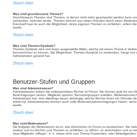
Nach oben
Was sind geschlossene Themen?
Geschlossene Themen sind Themen, in denen nicht mehr geantwortet werden kann und 
vorhanden, beendet wurde. Themen können aus vielen Gründen durch einen Moderator 
Eventuell hast du auch die Möglichkeit, deine eigenen Themen zu schließen, sofern dies
wurde.
Nach oben
Was sind Themen-Symbole?
Themen-Symbole sind vom Autor ausgewählte Bilder, welche mit einem Thema in Verbi
kennzeichnen zu können. Die Möglichkeit, Themen-Symbole zu verwenden, hängt von d
Administration gesetzt hat.
Nach oben
Benutzer-Stufen und Gruppen
Was sind Administratoren?
Administratoren haben die umfassendsten Rechte im Forum. Sie können jede Art von Ak
Berechtigungen setzen, Mitglieder sperren, Benutzergruppen erstellen, Moderationsrec
Administrator hat, sind allerdings davon abhängig, welche Rechte ihnen ein Gründer de
erteilt hat. Administratoren können auch volle Moderationsberechtigungen haben, wenn
wurde.
Nach oben
Was sind Moderatoren?
Die Aufgabe der Moderatoren ist es, das Geschehen im Forum zu beobachten. Sie habe
ändern und zu löschen und Themen zu schließen, zu öffnen, zu verschieben und zu tei
dass Mitglieder „offtopic“, d. h. etwas nicht zum Thema Passendes, oder Beleidigendes