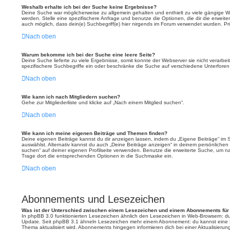
Weshalb erhalte ich bei der Suche keine Ergebnisse?
Deine Suche war möglicherweise zu allgemein gehalten und enthielt zu viele gängige Wö
werden. Stelle eine spezifischere Anfrage und benutze die Optionen, die dir die erweiter
auch möglich, dass dein(e) Suchbegriff(e) hier nirgends im Forum verwendet wurden. Prü
Nach oben
Warum bekomme ich bei der Suche eine leere Seite?
Deine Suche lieferte zu viele Ergebnisse, somit konnte der Webserver sie nicht verarbe
spezifischere Suchbegriffe ein oder beschränke die Suche auf verschiedene Unterforen
Nach oben
Wie kann ich nach Mitgliedern suchen?
Gehe zur Mitgliederliste und klicke auf „Nach einem Mitglied suchen“.
Nach oben
Wie kann ich meine eigenen Beiträge und Themen finden?
Deine eigenen Beiträge kannst du dir anzeigen lassen, indem du „Eigene Beiträge“ im S
auswählst. Alternativ kannst du auch „Deine Beiträge anzeigen“ in deinem persönlichen
suchen“ auf deiner eigenen Profilseite verwenden. Benutze die erweiterte Suche, um n
Trage dort die entsprechenden Optionen in die Suchmaske ein.
Nach oben
Abonnements und Lesezeichen
Was ist der Unterschied zwischen einem Lesezeichen und einem Abonnements für
In phpBB 3.0 funktionierten Lesezeichen ähnlich den Lesezeichen in Web-Browsern: d
Update. Seit phpBB 3.1 ähneln Lesezeichen mehr einem Abonnement: du kannst eine B
Thema aktualisiert wird. Abonnements hingegen informieren dich bei einer Aktualisier