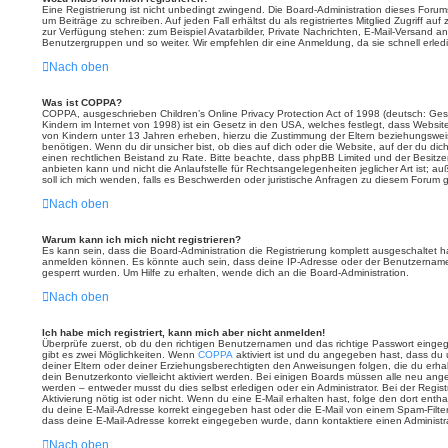
Eine Registrierung ist nicht unbedingt zwingend. Die Board-Administration dieses Forums
um Beiträge zu schreiben. Auf jeden Fall erhältst du als registriertes Mitglied Zugriff au
zur Verfügung stehen: zum Beispiel Avatarbilder, Private Nachrichten, E-Mail-Versand an a
Benutzergruppen und so weiter. Wir empfehlen dir eine Anmeldung, da sie schnell erledigt 
Nach oben
Was ist COPPA?
COPPA, ausgeschrieben Children’s Online Privacy Protection Act of 1998 (deutsch: Ge
Kindern im Internet von 1998) ist ein Gesetz in den USA, welches festlegt, dass Websit
von Kindern unter 13 Jahren erheben, hierzu die Zustimmung der Eltern beziehungswei
benötigen. Wenn du dir unsicher bist, ob dies auf dich oder die Website, auf der du dich z
einen rechtlichen Beistand zu Rate. Bitte beachte, dass phpBB Limited und der Besitz
anbieten kann und nicht die Anlaufstelle für Rechtsangelegenheiten jeglicher Art ist; a
soll ich mich wenden, falls es Beschwerden oder juristische Anfragen zu diesem Forum 
Nach oben
Warum kann ich mich nicht registrieren?
Es kann sein, dass die Board-Administration die Registrierung komplett ausgeschaltet 
anmelden können. Es könnte auch sein, dass deine IP-Adresse oder der Benutzername, 
gesperrt wurden. Um Hilfe zu erhalten, wende dich an die Board-Administration.
Nach oben
Ich habe mich registriert, kann mich aber nicht anmelden!
Überprüfe zuerst, ob du den richtigen Benutzernamen und das richtige Passwort eing
gibt es zwei Möglichkeiten. Wenn
COPPA
aktiviert ist und du angegeben hast, dass du u
deiner Eltern oder deiner Erziehungsberechtigten den Anweisungen folgen, die du erhalt
dein Benutzerkonto vielleicht aktiviert werden. Bei einigen Boards müssen alle neu ange
werden – entweder musst du dies selbst erledigen oder ein Administrator. Bei der Registr
Aktivierung nötig ist oder nicht. Wenn du eine E-Mail erhalten hast, folge den dort en
du deine E-Mail-Adresse korrekt eingegeben hast oder die E-Mail von einem Spam-Filter 
dass deine E-Mail-Adresse korrekt eingegeben wurde, dann kontaktiere einen Administra
Nach oben