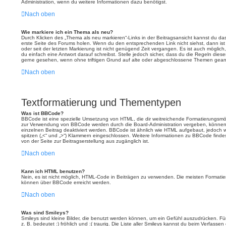
Administration, wenn du weitere Informationen dazu benötigst.
Nach oben
Wie markiere ich ein Thema als neu?
Durch Klicken des „Thema als neu markieren“-Links in der Beitragsansicht kannst du 
erste Seite des Forums holen. Wenn du den entsprechenden Link nicht siehst, dann ist 
oder seit der letzten Markierung ist nicht genügend Zeit vergangen. Es ist auch mögli
du einfach eine Antwort darauf schreibst. Stelle jedoch sicher, dass du die Regeln dies
gerne gesehen, wenn ohne triftigen Grund auf alte oder abgeschlossene Themen geant
Nach oben
Textformatierung und Thementypen
Was ist BBCode?
BBCode ist eine spezielle Umsetzung von HTML, die dir weitreichende Formatierungsmögl
zur Verwendung von BBCode werden durch die Board-Administration vergeben, können 
einzelnen Beitrag deaktiviert werden. BBCode ist ähnlich wie HTML aufgebaut, jedoch we
spitzen („<“ und „>“) Klammern eingeschlossen. Weitere Informationen zu BBCode findest 
von der Seite zur Beitragserstellung aus zugänglich ist.
Nach oben
Kann ich HTML benutzen?
Nein, es ist nicht möglich, HTML-Code in Beiträgen zu verwenden. Die meisten Formatie
können über BBCode erreicht werden.
Nach oben
Was sind Smileys?
Smileys sind kleine Bilder, die benutzt werden können, um ein Gefühl auszudrücken. Fü
z. B. bedeutet :) fröhlich und :( traurig. Die Liste aller Smileys kannst du beim Verfasse