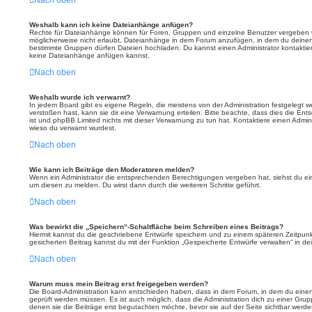
Nach oben
Weshalb kann ich keine Dateianhänge anfügen?
Rechte für Dateianhänge können für Foren, Gruppen und einzelne Benutzer vergeben w
möglicherweise nicht erlaubt, Dateianhänge in dem Forum anzufügen, in dem du deinen
bestimmte Gruppen dürfen Dateien hochladen. Du kannst einen Administrator kontaktieren,
keine Dateianhänge anfügen kannst.
Nach oben
Weshalb wurde ich verwarnt?
In jedem Board gibt es eigene Regeln, die meistens von der Administration festgelegt
verstoßen hast, kann sie dir eine Verwarnung erteilen. Bitte beachte, dass dies die Ent
ist und phpBB Limited nichts mit dieser Verwarnung zu tun hat. Kontaktiere einen Administ
wieso du verwarnt wurdest.
Nach oben
Wie kann ich Beiträge den Moderatoren melden?
Wenn ein Administrator die entsprechenden Berechtigungen vergeben hat, siehst du ein
um diesen zu melden. Du wirst dann durch die weiteren Schritte geführt.
Nach oben
Was bewirkt die „Speichern“-Schaltfläche beim Schreiben eines Beitrags?
Hiermit kannst du die geschriebene Entwürfe speichern und zu einem späteren Zeitpun
gesicherten Beitrag kannst du mit der Funktion „Gespeicherte Entwürfe verwalten“ in d
Nach oben
Warum muss mein Beitrag erst freigegeben werden?
Die Board-Administration kann entschieden haben, dass in dem Forum, in dem du einen Be
geprüft werden müssen. Es ist auch möglich, dass die Administration dich zu einer Gru
denen sie die Beiträge erst begutachten möchte, bevor sie auf der Seite sichtbar werden