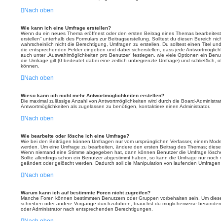
Nach oben
Wie kann ich eine Umfrage erstellen?
Wenn du ein neues Thema eröffnest oder den ersten Beitrag eines Themas bearbeitest,
erstellen“ unterhalb des Formulars zur Beitragserstellung. Solltest du diesen Bereich n
wahrscheinlich nicht die Berechtigung, Umfragen zu erstellen. Du solltest einen Titel u
die entsprechenden Felder eingeben und dabei sicherstellen, dass jede Antwortmöglichke
auch unter „Auswahlmöglichkeiten pro Benutzer“ festlegen, wie viele Optionen ein Benut
die Umfrage gilt (0 bedeutet dabei eine zeitlich unbegrenzte Umfrage) und schließlich,
können.
Nach oben
Wieso kann ich nicht mehr Antwortmöglichkeiten erstellen?
Die maximal zulässige Anzahl von Antwortmöglichkeiten wird durch die Board-Administra
Antwortmöglichkeiten als zugelassen zu benötigen, kontaktiere einen Administrator.
Nach oben
Wie bearbeite oder lösche ich eine Umfrage?
Wie bei den Beiträgen können Umfragen nur vom ursprünglichen Verfasser, einem Moder
werden. Um eine Umfrage zu bearbeiten, ändere den ersten Beitrag des Themas; dieser 
Wenn niemand eine Stimme abgegeben hat, dann können Benutzer die Umfrage lösche
Sollte allerdings schon ein Benutzer abgestimmt haben, so kann die Umfrage nur noch
geändert oder gelöscht werden. Dadurch soll die Manipulation von laufenden Umfragen
Nach oben
Warum kann ich auf bestimmte Foren nicht zugreifen?
Manche Foren können bestimmten Benutzern oder Gruppen vorbehalten sein. Um diese 
schreiben oder andere Vorgänge durchzuführen, brauchst du möglicherweise besonder
oder Administrator nach entsprechenden Berechtigungen.