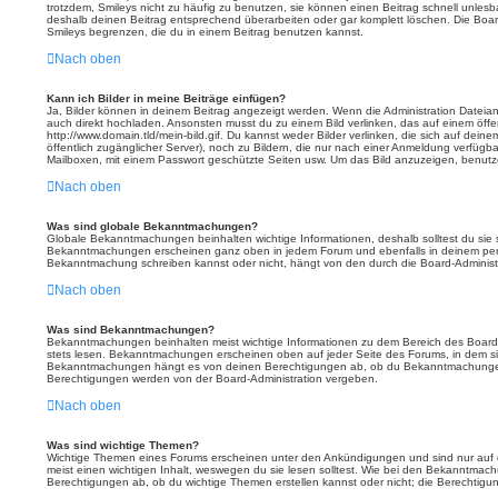
trotzdem, Smileys nicht zu häufig zu benutzen, sie können einen Beitrag schnell unle
deshalb deinen Beitrag entsprechend überarbeiten oder gar komplett löschen. Die Boar
Smileys begrenzen, die du in einem Beitrag benutzen kannst.
Nach oben
Kann ich Bilder in meine Beiträge einfügen?
Ja, Bilder können in deinem Beitrag angezeigt werden. Wenn die Administration Dateian
auch direkt hochladen. Ansonsten musst du zu einem Bild verlinken, das auf einem öffent
http://www.domain.tld/mein-bild.gif. Du kannst weder Bilder verlinken, die sich auf dein
öffentlich zugänglicher Server), noch zu Bildern, die nur nach einer Anmeldung verfügba
Mailboxen, mit einem Passwort geschützte Seiten usw. Um das Bild anzuzeigen, benutz
Nach oben
Was sind globale Bekanntmachungen?
Globale Bekanntmachungen beinhalten wichtige Informationen, deshalb solltest du sie 
Bekanntmachungen erscheinen ganz oben in jedem Forum und ebenfalls in deinem pers
Bekanntmachung schreiben kannst oder nicht, hängt von den durch die Board-Adminis
Nach oben
Was sind Bekanntmachungen?
Bekanntmachungen beinhalten meist wichtige Informationen zu dem Bereich des Boards, 
stets lesen. Bekanntmachungen erscheinen oben auf jeder Seite des Forums, in dem sie
Bekanntmachungen hängt es von deinen Berechtigungen ab, ob du Bekanntmachungen e
Berechtigungen werden von der Board-Administration vergeben.
Nach oben
Was sind wichtige Themen?
Wichtige Themen eines Forums erscheinen unter den Ankündigungen und sind nur auf d
meist einen wichtigen Inhalt, weswegen du sie lesen solltest. Wie bei den Bekanntma
Berechtigungen ab, ob du wichtige Themen erstellen kannst oder nicht; die Berechtigung