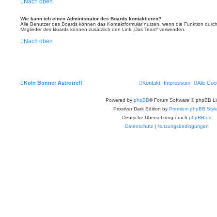
Nach oben
Wie kann ich einen Administrator des Boards kontaktieren?
Alle Benutzer des Boards können das Kontaktformular nutzen, wenn die Funktion durch d
Mitglieder des Boards können zusätzlich den Link „Das Team“ verwenden.
Nach oben
Köln Bonner Astrotreff
Kontakt
Impressum
Alle Coo
Powered by
phpBB
® Forum Software © phpBB Li
Prosilver Dark Edition by
Premium phpBB Styl
Deutsche Übersetzung durch
phpBB.de
Datenschutz
|
Nutzungsbedingungen