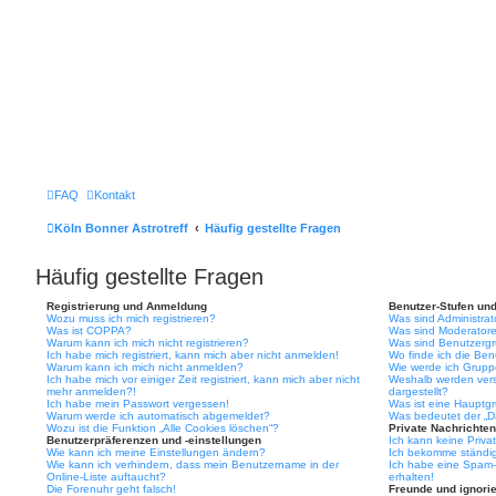
FAQ
Kontakt
Köln Bonner Astrotreff
Häufig gestellte Fragen
Häufig gestellte Fragen
Registrierung und Anmeldung
Benutzer-Stufen un
Wozu muss ich mich registrieren?
Was sind Administra
Was ist COPPA?
Was sind Moderator
Warum kann ich mich nicht registrieren?
Was sind Benutzerg
Ich habe mich registriert, kann mich aber nicht anmelden!
Wo finde ich die Ben
Warum kann ich mich nicht anmelden?
Wie werde ich Gruppe
Ich habe mich vor einiger Zeit registriert, kann mich aber nicht
Weshalb werden vers
mehr anmelden?!
dargestellt?
Ich habe mein Passwort vergessen!
Was ist eine Hauptg
Warum werde ich automatisch abgemeldet?
Was bedeutet der „Da
Wozu ist die Funktion „Alle Cookies löschen“?
Private Nachrichten
Benutzerpräferenzen und -einstellungen
Ich kann keine Priva
Wie kann ich meine Einstellungen ändern?
Ich bekomme ständig
Wie kann ich verhindern, dass mein Benutzername in der
Ich habe eine Spam-
Online-Liste auftaucht?
erhalten!
Die Forenuhr geht falsch!
Freunde und ignorie