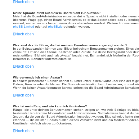
Nach oben
Meine Sprache steht auf diesem Board nicht zur Auswahl!
Meist hat die Board-Administration entweder deine Sprache nicht installiert oder niema
übersetzt. Frage ggf. einen Board-Administrator, ob er das Sprachpaket, das du benötigst
existiert, würden wir uns freuen, wenn du es übersetzen würdest. Weitere Information
phpBB Limited
oder auf
phpBB.de
gefunden werden.
Nach oben
Was sind das für Bilder, die bei meinem Benutzernamen angezeigt werden?
In der Beitragsansicht können zwei Bilder bei deinem Benutzernamen stehen. Eines dies
verknüpft: Oft sind dies Sterne, Kästchen oder Punkte, die deine Beitragszahl oder d
meist größere, Bild wird auch als „Avatar“ bezeichnet. Es handelt sich hierbei in der Re
Benutzer zu Benutzer unterschiedlich ist.
Nach oben
Wie verwende ich einen Avatar?
In deinem persönlichen Bereich kannst du unter „Profil“ einen Avatar über eine der fol
Galerie, Remote oder Hochladen. Die Board-Administration kann bestimmen, ob und wi
Wenn du keinen Avatar benutzen kannst, solltest du die Board-Administration kontaktie
Nach oben
Was ist mein Rang und wie kann ich ihn ändern?
Ränge, die unter deinem Benutzernamen stehen, zeigen an, wie viele Beiträge du bislang 
bestimmte Benutzer wie Moderatoren und Administratoren. Normalerweise kannst du den
ändern, da sie von der Board-Administration festgelegt wurden. Bitte schreibe keine s
erhöhen — die meisten Boards dulden dieses Verhalten nicht und ein Moderator oder Ad
Umständen einfach wieder zurücksetzen.
Nach oben