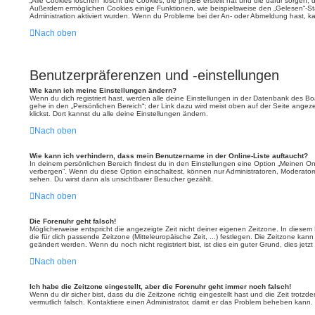
„Alle Cookies löschen“ löscht die Cookies, die phpBB erstellt hat und die dafür sorgen,
Außerdem ermöglichen Cookies einige Funktionen, wie beispielsweise den „Gelesen“-Sta
Administration aktiviert wurden. Wenn du Probleme bei der An- oder Abmeldung hast, ka
Nach oben
Benutzerpräferenzen und -einstellungen
Wie kann ich meine Einstellungen ändern?
Wenn du dich registriert hast, werden alle deine Einstellungen in der Datenbank des B
gehe in den „Persönlichen Bereich“; der Link dazu wird meist oben auf der Seite ang
klickst. Dort kannst du alle deine Einstellungen ändern.
Nach oben
Wie kann ich verhindern, dass mein Benutzername in der Online-Liste auftaucht?
In deinem persönlichen Bereich findest du in den Einstellungen eine Option „Meinen On
verbergen“. Wenn du diese Option einschaltest, können nur Administratoren, Moderator
sehen. Du wirst dann als unsichtbarer Besucher gezählt.
Nach oben
Die Forenuhr geht falsch!
Möglicherweise entspricht die angezeigte Zeit nicht deiner eigenen Zeitzone. In diesem F
die für dich passende Zeitzone (Mitteleuropäische Zeit, ...) festlegen. Die Zeitzone kann
geändert werden. Wenn du noch nicht registriert bist, ist dies ein guter Grund, dies jetzt
Nach oben
Ich habe die Zeitzone eingestellt, aber die Forenuhr geht immer noch falsch!
Wenn du dir sicher bist, dass du die Zeitzone richtig eingestellt hast und die Zeit trotzd
vermutlich falsch. Kontaktiere einen Administrator, damit er das Problem beheben kann.