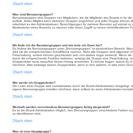
Nach oben
Was sind Benutzergruppen?
Benutzergruppen sind Gruppen von Mitgliedern, die die Mitglieder des Boards in für die
aufteilt. Jedes Mitglied kann mehreren Gruppen angehören und jeder Gruppe können B
erleichtert es den Administratoren, Berechtigungen für mehrere Benutzer auf einmal zu
Moderatoren eines Bereichs zu machen oder ihnen Zugriff zu einem nichtöffentlichen 
Nach oben
Wo finde ich die Benutzergruppen und wie trete ich ihnen bei?
Du findest die Benutzergruppen unter „Benutzergruppen“ im persönlichen Bereich. Wenn
dies mit der entsprechenden Schaltfläche machen. Nicht alle Gruppen sind allgemein off
Freischaltung, andere können geschlossen sein und weitere sogar versteckt. Wenn die G
durch die entsprechende Funktion beitreten; verlangt die Gruppe eine Freischaltung, so
Gruppenleiter muss daraufhin deinen Antrag annehmen. Er könnte fragen, warum du 
möchtest. Bitte belästige keinen Gruppenleiter, wenn er dich ablehnt, er wird einen Gru
Nach oben
Wie werde ich Gruppenleiter?
Der Leiter einer Gruppe wird normalerweise durch die Board-Administration festgelegt, 
eigene Benutzergruppe erstellen möchtest, dann solltest du einen Administrator kontakt
Nach oben
Weshalb werden verschiedene Benutzergruppen farbig dargestellt?
Es ist der Board-Administration möglich, den Benutzergruppen verschiedene Farben zuzut
zu identifizieren sind.
Nach oben
Was ist eine Hauptgruppe?