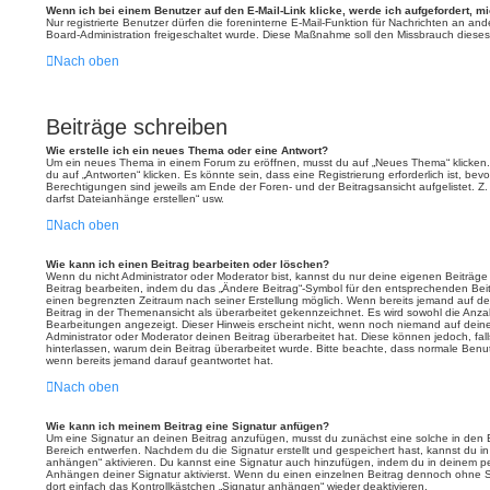
Wenn ich bei einem Benutzer auf den E-Mail-Link klicke, werde ich aufgefordert, 
Nur registrierte Benutzer dürfen die foreninterne E-Mail-Funktion für Nachrichten an and
Board-Administration freigeschaltet wurde. Diese Maßnahme soll den Missbrauch diese
Nach oben
Beiträge schreiben
Wie erstelle ich ein neues Thema oder eine Antwort?
Um ein neues Thema in einem Forum zu eröffnen, musst du auf „Neues Thema“ klicken.
du auf „Antworten“ klicken. Es könnte sein, dass eine Registrierung erforderlich ist, be
Berechtigungen sind jeweils am Ende der Foren- und der Beitragsansicht aufgelistet. Z.
darfst Dateianhänge erstellen“ usw.
Nach oben
Wie kann ich einen Beitrag bearbeiten oder löschen?
Wenn du nicht Administrator oder Moderator bist, kannst du nur deine eigenen Beiträg
Beitrag bearbeiten, indem du das „Ändere Beitrag“-Symbol für den entsprechenden Beitrag
einen begrenzten Zeitraum nach seiner Erstellung möglich. Wenn bereits jemand auf dei
Beitrag in der Themenansicht als überarbeitet gekennzeichnet. Es wird sowohl die Anzah
Bearbeitungen angezeigt. Dieser Hinweis erscheint nicht, wenn noch niemand auf dein
Administrator oder Moderator deinen Beitrag überarbeitet hat. Diese können jedoch, falls 
hinterlassen, warum dein Beitrag überarbeitet wurde. Bitte beachte, dass normale Benu
wenn bereits jemand darauf geantwortet hat.
Nach oben
Wie kann ich meinem Beitrag eine Signatur anfügen?
Um eine Signatur an deinen Beitrag anzufügen, musst du zunächst eine solche in den 
Bereich entwerfen. Nachdem du die Signatur erstellt und gespeichert hast, kannst du i
anhängen“ aktivieren. Du kannst eine Signatur auch hinzufügen, indem du in deinem 
Anhängen deiner Signatur aktivierst. Wenn du einen einzelnen Beitrag dennoch ohne S
dort einfach das Kontrollkästchen „Signatur anhängen“ wieder deaktivieren.