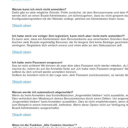
Warum kann ich mich nicht anmelden?
Dafür gibt es viele mögliche Gründe. Prüfe zunächst, ob dein Benutzername und dein Pass
wende dich an einen Board-Administrator, um sicherzugehen, dass du nicht gesperrt wurd
Konfigurationsproblem mit der Website vorliegt, welches ein Administrator lösen muss.
Nach oben
Ich habe mich vor einiger Zeit registriert, kann mich aber nicht mehr anmelden?!
Es kann sein, dass ein Administrator dein Benutzerkonto aus verschieden Gründen deak
löschen viele Boards regelmäßig Benutzer, die für längere Zeit keine Beiträge geschr
verringern. Registriere dich einfach erneut und nimm aktiv an den Diskussionen teil!
Nach oben
Ich habe mein Passwort vergessen!
Das ist nicht schlimm! Wir können dir zwar dein altes Passwort nicht wieder mitteilen, d
machst du, indem du auf der Anmelde-Seite auf „Ich habe mein Passwort vergessen“ kl
solltest du dich schnell wieder anmelden können.
Solltest du trotzdem nicht in der Lage sein, dein Passwort zurückzusetzen, so wende di
Nach oben
Warum werde ich automatisch abgemeldet?
Wenn du beim Anmelden das Kontrollkästchen „Angemeldet bleiben“ nicht auswählst, wir
Dies verhindert den Missbrauch deines Benutzerkontos durch einen Dritten. Um angeme
„Angemeldet bleiben“ beim Anmelden auswählen. Dies ist nicht empfehlenswert, wenn d
zum Beispiel in einem Internetcafé, befindest. Wenn diese Option nicht zur Verfügung s
Board-Administration ausgeschaltet.
Nach oben
Wozu ist die Funktion „Alle Cookies löschen“?