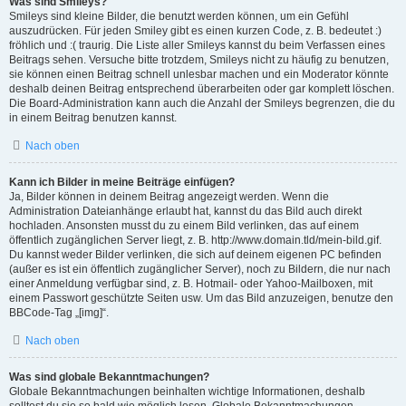
Was sind Smileys?
Smileys sind kleine Bilder, die benutzt werden können, um ein Gefühl
auszudrücken. Für jeden Smiley gibt es einen kurzen Code, z. B. bedeutet :)
fröhlich und :( traurig. Die Liste aller Smileys kannst du beim Verfassen eines
Beitrags sehen. Versuche bitte trotzdem, Smileys nicht zu häufig zu benutzen,
sie können einen Beitrag schnell unlesbar machen und ein Moderator könnte
deshalb deinen Beitrag entsprechend überarbeiten oder gar komplett löschen.
Die Board-Administration kann auch die Anzahl der Smileys begrenzen, die du
in einem Beitrag benutzen kannst.
Nach oben
Kann ich Bilder in meine Beiträge einfügen?
Ja, Bilder können in deinem Beitrag angezeigt werden. Wenn die
Administration Dateianhänge erlaubt hat, kannst du das Bild auch direkt
hochladen. Ansonsten musst du zu einem Bild verlinken, das auf einem
öffentlich zugänglichen Server liegt, z. B. http://www.domain.tld/mein-bild.gif.
Du kannst weder Bilder verlinken, die sich auf deinem eigenen PC befinden
(außer es ist ein öffentlich zugänglicher Server), noch zu Bildern, die nur nach
einer Anmeldung verfügbar sind, z. B. Hotmail- oder Yahoo-Mailboxen, mit
einem Passwort geschützte Seiten usw. Um das Bild anzuzeigen, benutze den
BBCode-Tag „[img]“.
Nach oben
Was sind globale Bekanntmachungen?
Globale Bekanntmachungen beinhalten wichtige Informationen, deshalb