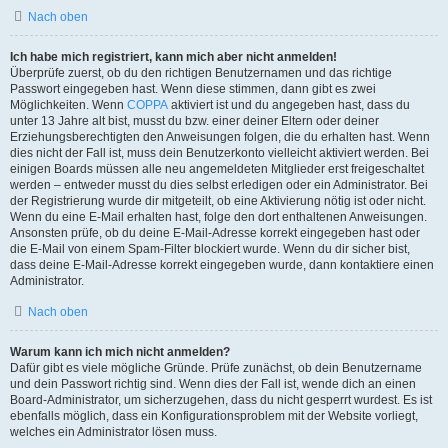
Nach oben
Ich habe mich registriert, kann mich aber nicht anmelden!
Überprüfe zuerst, ob du den richtigen Benutzernamen und das richtige
Passwort eingegeben hast. Wenn diese stimmen, dann gibt es zwei
Möglichkeiten. Wenn
COPPA
aktiviert ist und du angegeben hast, dass du
unter 13 Jahre alt bist, musst du bzw. einer deiner Eltern oder deiner
Erziehungsberechtigten den Anweisungen folgen, die du erhalten hast. Wenn
dies nicht der Fall ist, muss dein Benutzerkonto vielleicht aktiviert werden. Bei
einigen Boards müssen alle neu angemeldeten Mitglieder erst freigeschaltet
werden – entweder musst du dies selbst erledigen oder ein Administrator. Bei
der Registrierung wurde dir mitgeteilt, ob eine Aktivierung nötig ist oder nicht.
Wenn du eine E-Mail erhalten hast, folge den dort enthaltenen Anweisungen.
Ansonsten prüfe, ob du deine E-Mail-Adresse korrekt eingegeben hast oder
die E-Mail von einem Spam-Filter blockiert wurde. Wenn du dir sicher bist,
dass deine E-Mail-Adresse korrekt eingegeben wurde, dann kontaktiere einen
Administrator.
Nach oben
Warum kann ich mich nicht anmelden?
Dafür gibt es viele mögliche Gründe. Prüfe zunächst, ob dein Benutzername
und dein Passwort richtig sind. Wenn dies der Fall ist, wende dich an einen
Board-Administrator, um sicherzugehen, dass du nicht gesperrt wurdest. Es ist
ebenfalls möglich, dass ein Konfigurationsproblem mit der Website vorliegt,
welches ein Administrator lösen muss.