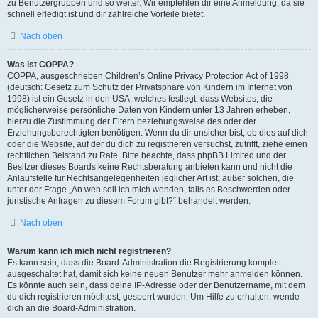
zu Benutzergruppen und so weiter. Wir empfehlen dir eine Anmeldung, da sie
schnell erledigt ist und dir zahlreiche Vorteile bietet.
Nach oben
Was ist COPPA?
COPPA, ausgeschrieben Children’s Online Privacy Protection Act of 1998
(deutsch: Gesetz zum Schutz der Privatsphäre von Kindern im Internet von
1998) ist ein Gesetz in den USA, welches festlegt, dass Websites, die
möglicherweise persönliche Daten von Kindern unter 13 Jahren erheben,
hierzu die Zustimmung der Eltern beziehungsweise des oder der
Erziehungsberechtigten benötigen. Wenn du dir unsicher bist, ob dies auf dich
oder die Website, auf der du dich zu registrieren versuchst, zutrifft, ziehe einen
rechtlichen Beistand zu Rate. Bitte beachte, dass phpBB Limited und der
Besitzer dieses Boards keine Rechtsberatung anbieten kann und nicht die
Anlaufstelle für Rechtsangelegenheiten jeglicher Art ist; außer solchen, die
unter der Frage „An wen soll ich mich wenden, falls es Beschwerden oder
juristische Anfragen zu diesem Forum gibt?“ behandelt werden.
Nach oben
Warum kann ich mich nicht registrieren?
Es kann sein, dass die Board-Administration die Registrierung komplett
ausgeschaltet hat, damit sich keine neuen Benutzer mehr anmelden können.
Es könnte auch sein, dass deine IP-Adresse oder der Benutzername, mit dem
du dich registrieren möchtest, gesperrt wurden. Um Hilfe zu erhalten, wende
dich an die Board-Administration.