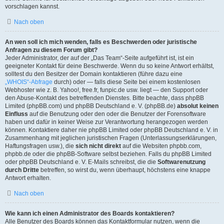
vorschlagen kannst.
Nach oben
An wen soll ich mich wenden, falls es Beschwerden oder juristische
Anfragen zu diesem Forum gibt?
Jeder Administrator, der auf der „Das Team“-Seite aufgeführt ist, ist ein
geeigneter Kontakt für deine Beschwerde. Wenn du so keine Antwort erhältst,
solltest du den Besitzer der Domain kontaktieren (führe dazu eine
„WHOIS“-Abfrage
durch) oder — falls diese Seite bei einem kostenlosen
Webhoster wie z. B. Yahoo!, free.fr, funpic.de usw. liegt — den Support oder
den Abuse-Kontakt des betreffenden Dienstes. Bitte beachte, dass phpBB
Limited (phpBB.com) und phpBB Deutschland e. V. (phpBB.de)
absolut keinen
Einfluss
auf die Benutzung oder den oder die Benutzer der Forensoftware
haben und dafür in keiner Weise zur Verantwortung herangezogen werden
können. Kontaktiere daher nie phpBB Limited oder phpBB Deutschland e. V. in
Zusammenhang mit jeglichen juristischen Fragen (Unterlassungserklärungen,
Haftungsfragen usw.), die
sich nicht direkt
auf die Websiten phpbb.com,
phpbb.de oder die phpBB-Software selbst beziehen. Falls du phpBB Limited
oder phpBB Deutschland e. V. E-Mails schreibst, die die
Softwarenutzung
durch Dritte
betreffen, so wirst du, wenn überhaupt, höchstens eine knappe
Antwort erhalten.
Nach oben
Wie kann ich einen Administrator des Boards kontaktieren?
Alle Benutzer des Boards können das Kontaktformular nutzen, wenn die