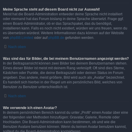
Meine Sprache steht auf diesem Board nicht zur Auswahl!
Meist hat die Board-Administration entweder deine Sprache nicht installiert
oder niemand hat das Forum bislang in deine Sprache übersetzt. Frage ggf.
einen Board-Administrator, ob er das Sprachpaket, das du benötigst,
installieren kann. Falls es noch nicht existiert, würden wir uns freuen, wenn du
es übersetzen würdest. Weitere Informationen dazu können auf der Website
von
phpBB Limited
oder auf
phpBB.de
gefunden werden.
Nach oben
Was sind das für Bilder, die bei meinem Benutzernamen angezeigt werden?
In der Beitragsansicht können zwei Bilder bei deinem Benutzernamen stehen.
Eines dieser Bilder ist meist mit deinem Rang verknüpft: Oft sind dies Sterne,
Kästchen oder Punkte, die deine Beitragszahl oder deinen Status im Forum
angeben. Das andere, meist größere, Bild wird auch als „Avatar“ bezeichnet.
Es handelt sich hierbei in der Regel um ein persönliches Bild, welches von
Benutzer zu Benutzer unterschiedlich ist.
Nach oben
Wie verwende ich einen Avatar?
In deinem persönlichen Bereich kannst du unter „Profil“ einen Avatar über eine
der folgenden vier Methoden hinzufügen: Gravatar, Galerie, Remote oder
Hochladen. Die Board-Administration kann bestimmen, ob und wie die
Benutzer Avatare benutzen können. Wenn du keinen Avatar benutzen kannst,
solltest du die Board-Administration kontaktieren.