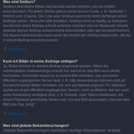
Was sind Smileys?
Smileys sind kleine Bilder, die benutzt werden können, um ein Gefühl
auszudrücken. Für jeden Smiley gibt es einen kurzen Code, z. B. bedeutet :)
fröhlich und :( traurig. Die Liste aller Smileys kannst du beim Verfassen eines
Beitrags sehen. Versuche bitte trotzdem, Smileys nicht zu häufig zu benutzen,
sie können einen Beitrag schnell unlesbar machen und ein Moderator könnte
deshalb deinen Beitrag entsprechend überarbeiten oder gar komplett löschen.
Die Board-Administration kann auch die Anzahl der Smileys begrenzen, die du
in einem Beitrag benutzen kannst.
Nach oben
Kann ich Bilder in meine Beiträge einfügen?
Ja, Bilder können in deinem Beitrag angezeigt werden. Wenn die
Administration Dateianhänge erlaubt hat, kannst du das Bild auch direkt
hochladen. Ansonsten musst du zu einem Bild verlinken, das auf einem
öffentlich zugänglichen Server liegt, z. B. http://www.domain.tld/mein-bild.gif.
Du kannst weder Bilder verlinken, die sich auf deinem eigenen PC befinden
(außer es ist ein öffentlich zugänglicher Server), noch zu Bildern, die nur nach
einer Anmeldung verfügbar sind, z. B. Hotmail- oder Yahoo-Mailboxen, mit
einem Passwort geschützte Seiten usw. Um das Bild anzuzeigen, benutze den
BBCode-Tag „[img]“.
Nach oben
Was sind globale Bekanntmachungen?
Globale Bekanntmachungen beinhalten wichtige Informationen, deshalb