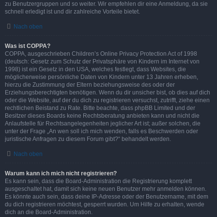
zu Benutzergruppen und so weiter. Wir empfehlen dir eine Anmeldung, da sie
schnell erledigt ist und dir zahlreiche Vorteile bietet.
Nach oben
Was ist COPPA?
COPPA, ausgeschrieben Children’s Online Privacy Protection Act of 1998
(deutsch: Gesetz zum Schutz der Privatsphäre von Kindern im Internet von
1998) ist ein Gesetz in den USA, welches festlegt, dass Websites, die
möglicherweise persönliche Daten von Kindern unter 13 Jahren erheben,
hierzu die Zustimmung der Eltern beziehungsweise des oder der
Erziehungsberechtigten benötigen. Wenn du dir unsicher bist, ob dies auf dich
oder die Website, auf der du dich zu registrieren versuchst, zutrifft, ziehe einen
rechtlichen Beistand zu Rate. Bitte beachte, dass phpBB Limited und der
Besitzer dieses Boards keine Rechtsberatung anbieten kann und nicht die
Anlaufstelle für Rechtsangelegenheiten jeglicher Art ist; außer solchen, die
unter der Frage „An wen soll ich mich wenden, falls es Beschwerden oder
juristische Anfragen zu diesem Forum gibt?“ behandelt werden.
Nach oben
Warum kann ich mich nicht registrieren?
Es kann sein, dass die Board-Administration die Registrierung komplett
ausgeschaltet hat, damit sich keine neuen Benutzer mehr anmelden können.
Es könnte auch sein, dass deine IP-Adresse oder der Benutzername, mit dem
du dich registrieren möchtest, gesperrt wurden. Um Hilfe zu erhalten, wende
dich an die Board-Administration.