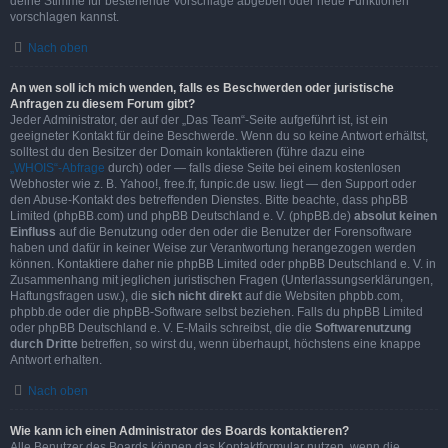
deine Stimme für bestehende Vorschläge abgeben oder neue Funktionen
vorschlagen kannst.
Nach oben
An wen soll ich mich wenden, falls es Beschwerden oder juristische
Anfragen zu diesem Forum gibt?
Jeder Administrator, der auf der „Das Team“-Seite aufgeführt ist, ist ein
geeigneter Kontakt für deine Beschwerde. Wenn du so keine Antwort erhältst,
solltest du den Besitzer der Domain kontaktieren (führe dazu eine
„WHOIS“-Abfrage
durch) oder — falls diese Seite bei einem kostenlosen
Webhoster wie z. B. Yahoo!, free.fr, funpic.de usw. liegt — den Support oder
den Abuse-Kontakt des betreffenden Dienstes. Bitte beachte, dass phpBB
Limited (phpBB.com) und phpBB Deutschland e. V. (phpBB.de)
absolut keinen
Einfluss
auf die Benutzung oder den oder die Benutzer der Forensoftware
haben und dafür in keiner Weise zur Verantwortung herangezogen werden
können. Kontaktiere daher nie phpBB Limited oder phpBB Deutschland e. V. in
Zusammenhang mit jeglichen juristischen Fragen (Unterlassungserklärungen,
Haftungsfragen usw.), die
sich nicht direkt
auf die Websiten phpbb.com,
phpbb.de oder die phpBB-Software selbst beziehen. Falls du phpBB Limited
oder phpBB Deutschland e. V. E-Mails schreibst, die die
Softwarenutzung
durch Dritte
betreffen, so wirst du, wenn überhaupt, höchstens eine knappe
Antwort erhalten.
Nach oben
Wie kann ich einen Administrator des Boards kontaktieren?
Alle Benutzer des Boards können das Kontaktformular nutzen, wenn die