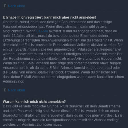
Nach oben
Ich habe mich registriert, kann mich aber nicht anmelden!
Überprüfe zuerst, ob du den richtigen Benutzernamen und das richtige
Passwort eingegeben hast. Wenn diese stimmen, dann gibt es zwei
Möglichkeiten. Wenn
COPPA
aktiviert ist und du angegeben hast, dass du
unter 13 Jahre alt bist, musst du bzw. einer deiner Eltern oder deiner
Erziehungsberechtigten den Anweisungen folgen, die du erhalten hast. Wenn
dies nicht der Fall ist, muss dein Benutzerkonto vielleicht aktiviert werden. Bei
einigen Boards müssen alle neu angemeldeten Mitglieder erst freigeschaltet
werden – entweder musst du dies selbst erledigen oder ein Administrator. Bei
der Registrierung wurde dir mitgeteilt, ob eine Aktivierung nötig ist oder nicht.
Wenn du eine E-Mail erhalten hast, folge den dort enthaltenen Anweisungen.
Ansonsten prüfe, ob du deine E-Mail-Adresse korrekt eingegeben hast oder
die E-Mail von einem Spam-Filter blockiert wurde. Wenn du dir sicher bist,
dass deine E-Mail-Adresse korrekt eingegeben wurde, dann kontaktiere einen
Administrator.
Nach oben
Warum kann ich mich nicht anmelden?
Dafür gibt es viele mögliche Gründe. Prüfe zunächst, ob dein Benutzername
und dein Passwort richtig sind. Wenn dies der Fall ist, wende dich an einen
Board-Administrator, um sicherzugehen, dass du nicht gesperrt wurdest. Es ist
ebenfalls möglich, dass ein Konfigurationsproblem mit der Website vorliegt,
welches ein Administrator lösen muss.