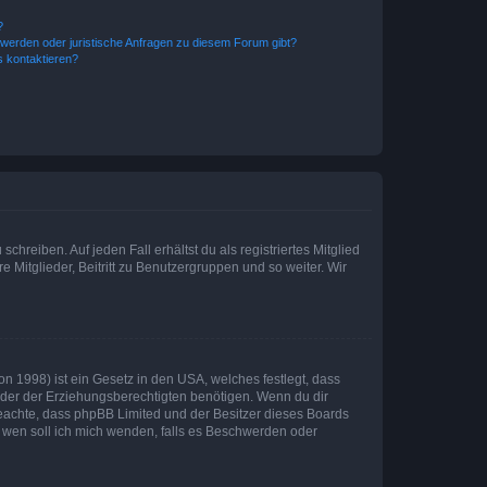
?
hwerden oder juristische Anfragen zu diesem Forum gibt?
s kontaktieren?
chreiben. Auf jeden Fall erhältst du als registriertes Mitglied
e Mitglieder, Beitritt zu Benutzergruppen und so weiter. Wir
n 1998) ist ein Gesetz in den USA, welches festlegt, dass
der der Erziehungsberechtigten benötigen. Wenn du dir
te beachte, dass phpBB Limited und der Besitzer dieses Boards
An wen soll ich mich wenden, falls es Beschwerden oder