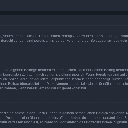
„Neues Thema“ klicken. Um auf einen Beitrag zu antworten, musst du auf „Antworte
e Berechtigungen sind jeweils am Ende der Foren- und der Beitragsansicht aufgeliste
r deine eigenen Beiträge bearbeiten oder löschen. Du kannst einen Beitrag bearbe
inen begrenzten Zeitraum nach seiner Erstellung möglich. Wenn bereits jemand auf de
 die Anzahl als auch der letzte Zeitpunkt der Bearbeitungen angezeigt. Dieser Hi
en Beitrag überarbeitet hat. Diese können jedoch, falls sie es für nötig halten, ei
hen können, wenn bereits jemand darauf geantwortet hat.
st eine solche in den Einstellungen in deinem persönlichen Bereich entwerfen. Na
eren. Du kannst eine Signatur auch hinzufügen, indem du in deinem persönlichen 
atur verfassen möchtest, so kannst du dort einfach das Kontrollkästchen „Signatu