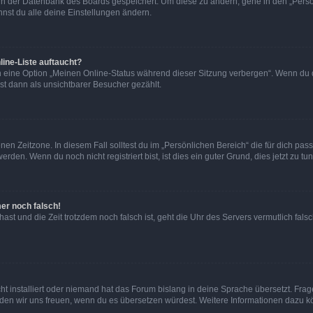
n in der Datenbank des Boards gespeichert. Um diese zu ändern, gehe in den „Persö
nst du alle deine Einstellungen ändern.
ine-Liste auftaucht?
n eine Option „Meinen Online-Status während dieser Sitzung verbergen“. Wenn du d
st dann als unsichtbarer Besucher gezählt.
en Zeitzone. In diesem Fall solltest du im „Persönlichen Bereich“ die für dich passe
den. Wenn du noch nicht registriert bist, ist dies ein guter Grund, dies jetzt zu tun
mer noch falsch!
t hast und die Zeit trotzdem noch falsch ist, geht die Uhr des Servers vermutlich fal
t installiert oder niemand hat das Forum bislang in deine Sprache übersetzt. Frag
, würden wir uns freuen, wenn du es übersetzen würdest. Weitere Informationen dazu