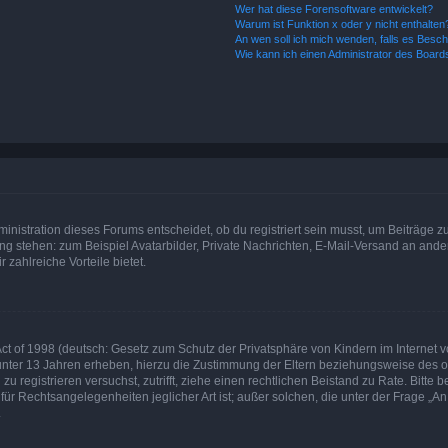
Wer hat diese Forensoftware entwickelt?
Warum ist Funktion x oder y nicht enthalten
An wen soll ich mich wenden, falls es Besc
Wie kann ich einen Administrator des Board
istration dieses Forums entscheidet, ob du registriert sein musst, um Beiträge zu s
ung stehen: zum Beispiel Avatarbilder, Private Nachrichten, E-Mail-Versand an ander
 zahlreiche Vorteile bietet.
t of 1998 (deutsch: Gesetz zum Schutz der Privatsphäre von Kindern im Internet vo
unter 13 Jahren erheben, hierzu die Zustimmung der Eltern beziehungsweise des o
h zu registrieren versuchst, zutrifft, ziehe einen rechtlichen Beistand zu Rate. Bit
für Rechtsangelegenheiten jeglicher Art ist; außer solchen, die unter der Frage „
.