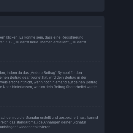
n“ klicken. Es könnte sein, dass eine Registrierung
t. Z. B. „Du darfst neue Themen erstellen“, „Du darfst
iten, indem du das „Ändere Beitrag“-Symbol für den
inen Beitrag geantwortet hat, wird dein Beitrag in der
nweis erscheint nicht, wenn noch niemand auf deinen Beitrag
ne Notiz hinterlassen, warum dein Beitrag überarbeitet wurde.
chdem du die Signatur erstellt und gespeichert hast, kannst
Bereich das standardmäßige Anhängen deiner Signatur
r anhängen“ wieder deaktivieren.