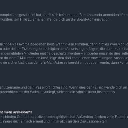
g komplett ausgeschaltet hat, damit sich keine neuen Benutzer mehr anmelden könn
 wurden. Um Hilfe zu erhalten, wende dich an die Board-Administration.
 richtige Passwort eingegeben hast. Wenn diese stimmen, dann gibt es zwei Mögl
tern oder deiner Erziehungsberechtigten den Anweisungen folgen, die du erhalten ha
u angemeldeten Mitglieder erst freigeschaltet werden – entweder musst du dies selbs
. Wenn du eine E-Mail erhalten hast, folge den dort enthaltenen Anweisungen. Ansons
 dir sicher bist, dass deine E-Mail-Adresse korrekt eingegeben wurde, dann kontak
Benutzername und dein Passwort richtig sind. Wenn dies der Fall ist, wende dich a
ionsproblem mit der Website vorliegt, welches ein Administrator lösen muss.
icht mehr anmelden?!
erschieden Gründen deaktiviert oder gelöscht hat. Außerdem löschen viele Boards r
triere dich einfach erneut und nimm aktiv an den Diskussionen teil!