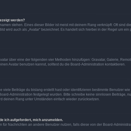
gezeigt werden?
amen stehen. Eines dieser Bilder ist meist mit deinem Rang verknüpft: Oft sind di
ld wird auch als „Avatar“ bezeichnet. Es handelt sich hierbei in der Regel um ein
 Avatar über eine der folgenden vier Methoden hinzufügen: Gravatar, Galerie, Rem
en Avatar benutzen kannst, solltest du die Board-Administration kontaktieren.
viele Beiträge du bislang erstellt hast oder identifizieren bestimmte Benutzer w
 Board-Administration festgelegt wurden. Bitte schreibe keine sinnlosen Beiträge
wird deinen Rang unter Umständen einfach wieder zurücksetzen.
rde ich aufgefordert, mich anzumelden.
ion für Nachrichten an andere Benutzer nutzen, falls diese von der Board-Administ