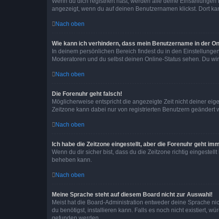
Wenn du dich registriert hast, werden alle deine Einstellunge
angezeigt, wenn du auf deinen Benutzernamen klickst. Dort kan
Nach oben
Wie kann ich verhindern, dass mein Benutzername in der Onl
In deinem persönlichen Bereich findest du in den Einstellunge
Moderatoren und du selbst deinen Online-Status sehen. Du wir
Nach oben
Die Forenuhr geht falsch!
Möglicherweise entspricht die angezeigte Zeit nicht deiner eigen
Zeitzone kann dabei nur von registrierten Benutzern geändert wer
Nach oben
Ich habe die Zeitzone eingestellt, aber die Forenuhr geht im
Wenn du dir sicher bist, dass du die Zeitzone richtig eingestell
beheben kann.
Nach oben
Meine Sprache steht auf diesem Board nicht zur Auswahl!
Meist hat die Board-Administration entweder deine Sprache nich
du benötigst, installieren kann. Falls es noch nicht existiert
gefunden werden.