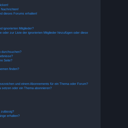
icken!
 Nachrichten!
ed dieses Forums erhalten!
d ignorierten Mitglieder?
e oder zur Liste der ignorierten Mitglieder hinzufügen oder diese
en durchsuchen?
gebnisse?
re Seite?
hemen finden?
esezeichen und einem Abonnements für ein Thema oder Forum?
a setzen oder ein Thema abonnieren?
 zulässig?
hänge erhalten?