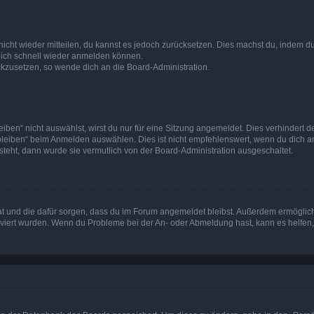
 nicht wieder mitteilen, du kannst es jedoch zurücksetzen. Dies machst du, indem 
 dich schnell wieder anmelden können.
ückzusetzen, so wende dich an die Board-Administration.
en“ nicht auswählst, wirst du nur für eine Sitzung angemeldet. Dies verhindert 
leiben“ beim Anmelden auswählen. Dies ist nicht empfehlenswert, wenn du dich an
 steht, dann wurde sie vermutlich von der Board-Administration ausgeschaltet.
 hat und die dafür sorgen, dass du im Forum angemeldet bleibst. Außerdem ermögli
tiviert wurden. Wenn du Probleme bei der An- oder Abmeldung hast, kann es helfen