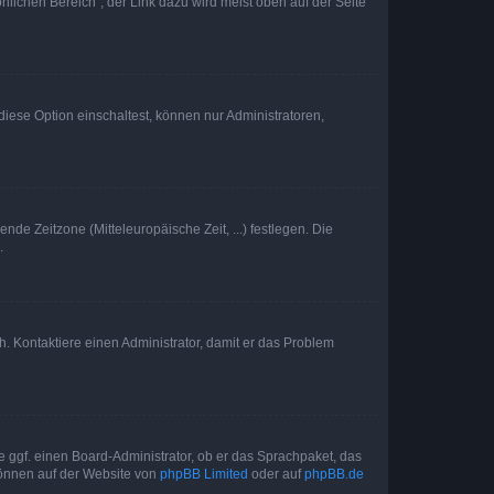
nlichen Bereich“; der Link dazu wird meist oben auf der Seite
iese Option einschaltest, können nur Administratoren,
nde Zeitzone (Mitteleuropäische Zeit, ...) festlegen. Die
.
sch. Kontaktiere einen Administrator, damit er das Problem
e ggf. einen Board-Administrator, ob er das Sprachpaket, das
 können auf der Website von
phpBB Limited
oder auf
phpBB.de