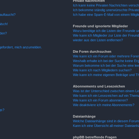
Private Nachrichten
Ich kann keine Privaten Nachrichten versch
Ich bekomme ständig unerwünschte Private
auftaucht?
Ich habe eine Spam-E-Mail von einem Mitgli
alsch!
Freunde und ignorierte Mitglieder
Wozu benötige ich die Listen der Freunde un
rden?
Wie kann ich Mitglieder zur Liste der Freund
wieder aus den Listen entfernen?
fgefordert, mich anzumelden.
Die Foren durchsuchen
Wie kann ich ein Forum oder mehrere For
Weshalb erhalte ich bei der Suche keine Er
Warum bekomme ich bei der Suche eine lee
Wie kann ich nach Mitgliedern suchen?
Wie kann ich meine eigenen Beiträge und T
Abonnements und Lesezeichen
Was ist der Unterschied zwischen einem L
Wie kann ich ein Lesezeichen auf ein Them
Wie kann ich ein Forum abonnieren?
Wie deaktiviere ich meine Abonnements?
gs?
Dateianhänge
Welche Dateianhänge sind in diesem Forum
Kann ich eine Übersicht all meiner Dateian
phpBB betreffende Fragen