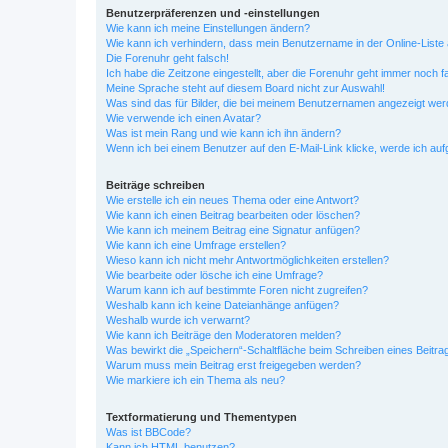
Benutzerpräferenzen und -einstellungen
Wie kann ich meine Einstellungen ändern?
Wie kann ich verhindern, dass mein Benutzername in der Online-Liste 
Die Forenuhr geht falsch!
Ich habe die Zeitzone eingestellt, aber die Forenuhr geht immer noch f
Meine Sprache steht auf diesem Board nicht zur Auswahl!
Was sind das für Bilder, die bei meinem Benutzernamen angezeigt we
Wie verwende ich einen Avatar?
Was ist mein Rang und wie kann ich ihn ändern?
Wenn ich bei einem Benutzer auf den E-Mail-Link klicke, werde ich au
Beiträge schreiben
Wie erstelle ich ein neues Thema oder eine Antwort?
Wie kann ich einen Beitrag bearbeiten oder löschen?
Wie kann ich meinem Beitrag eine Signatur anfügen?
Wie kann ich eine Umfrage erstellen?
Wieso kann ich nicht mehr Antwortmöglichkeiten erstellen?
Wie bearbeite oder lösche ich eine Umfrage?
Warum kann ich auf bestimmte Foren nicht zugreifen?
Weshalb kann ich keine Dateianhänge anfügen?
Weshalb wurde ich verwarnt?
Wie kann ich Beiträge den Moderatoren melden?
Was bewirkt die „Speichern“-Schaltfläche beim Schreiben eines Beitra
Warum muss mein Beitrag erst freigegeben werden?
Wie markiere ich ein Thema als neu?
Textformatierung und Thementypen
Was ist BBCode?
Kann ich HTML benutzen?