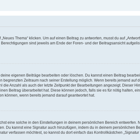
„Neues Thema“ klicken. Um auf einen Beitrag zu antworten, musst du auf „Antworte
e Berechtigungen sind jeweils am Ende der Foren- und der Beitragsansicht aufgeliste
r deine eigenen Beiträge bearbeiten oder löschen. Du kannst einen Beitrag bearbe
inen begrenzten Zeitraum nach seiner Erstellung möglich. Wenn bereits jemand auf de
 die Anzahl als auch der letzte Zeitpunkt der Bearbeitungen angezeigt. Dieser Hi
en Beitrag überarbeitet hat. Diese können jedoch, falls sie es für nötig halten, ei
hen können, wenn bereits jemand darauf geantwortet hat.
st eine solche in den Einstellungen in deinem persönlichen Bereich entwerfen. Na
eren. Du kannst eine Signatur auch hinzufügen, indem du in deinem persönlichen 
atur verfassen möchtest, so kannst du dort einfach das Kontrollkästchen „Signatu