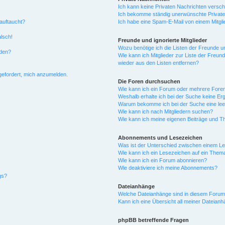
Ich kann keine Privaten Nachrichten versch
Ich bekomme ständig unerwünschte Private
auftaucht?
Ich habe eine Spam-E-Mail von einem Mitgli
alsch!
Freunde und ignorierte Mitglieder
Wozu benötige ich die Listen der Freunde un
rden?
Wie kann ich Mitglieder zur Liste der Freund
wieder aus den Listen entfernen?
fgefordert, mich anzumelden.
Die Foren durchsuchen
Wie kann ich ein Forum oder mehrere For
Weshalb erhalte ich bei der Suche keine Er
Warum bekomme ich bei der Suche eine lee
Wie kann ich nach Mitgliedern suchen?
Wie kann ich meine eigenen Beiträge und T
Abonnements und Lesezeichen
Was ist der Unterschied zwischen einem L
Wie kann ich ein Lesezeichen auf ein Them
Wie kann ich ein Forum abonnieren?
Wie deaktiviere ich meine Abonnements?
gs?
Dateianhänge
Welche Dateianhänge sind in diesem Forum
Kann ich eine Übersicht all meiner Dateian
phpBB betreffende Fragen