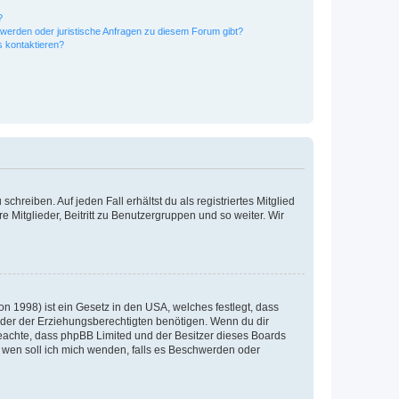
?
hwerden oder juristische Anfragen zu diesem Forum gibt?
s kontaktieren?
chreiben. Auf jeden Fall erhältst du als registriertes Mitglied
e Mitglieder, Beitritt zu Benutzergruppen und so weiter. Wir
n 1998) ist ein Gesetz in den USA, welches festlegt, dass
der der Erziehungsberechtigten benötigen. Wenn du dir
te beachte, dass phpBB Limited und der Besitzer dieses Boards
An wen soll ich mich wenden, falls es Beschwerden oder