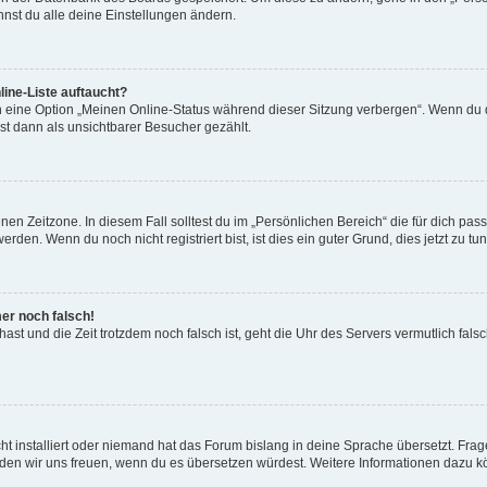
nst du alle deine Einstellungen ändern.
ine-Liste auftaucht?
n eine Option „Meinen Online-Status während dieser Sitzung verbergen“. Wenn du d
st dann als unsichtbarer Besucher gezählt.
en Zeitzone. In diesem Fall solltest du im „Persönlichen Bereich“ die für dich passe
den. Wenn du noch nicht registriert bist, ist dies ein guter Grund, dies jetzt zu tun
mer noch falsch!
t hast und die Zeit trotzdem noch falsch ist, geht die Uhr des Servers vermutlich fal
t installiert oder niemand hat das Forum bislang in deine Sprache übersetzt. Frag
, würden wir uns freuen, wenn du es übersetzen würdest. Weitere Informationen dazu