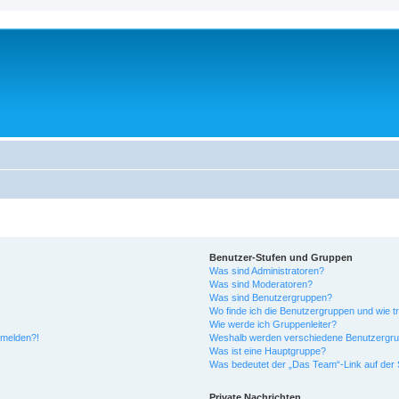
Benutzer-Stufen und Gruppen
Was sind Administratoren?
Was sind Moderatoren?
Was sind Benutzergruppen?
Wo finde ich die Benutzergruppen und wie tr
Wie werde ich Gruppenleiter?
anmelden?!
Weshalb werden verschiedene Benutzergrupp
Was ist eine Hauptgruppe?
Was bedeutet der „Das Team“-Link auf der S
Private Nachrichten