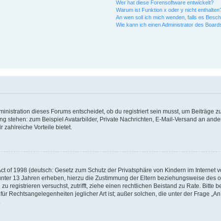
Wer hat diese Forensoftware entwickelt?
Warum ist Funktion x oder y nicht enthalten
An wen soll ich mich wenden, falls es Besc
Wie kann ich einen Administrator des Board
istration dieses Forums entscheidet, ob du registriert sein musst, um Beiträge zu s
ung stehen: zum Beispiel Avatarbilder, Private Nachrichten, E-Mail-Versand an ander
 zahlreiche Vorteile bietet.
t of 1998 (deutsch: Gesetz zum Schutz der Privatsphäre von Kindern im Internet vo
unter 13 Jahren erheben, hierzu die Zustimmung der Eltern beziehungsweise des o
h zu registrieren versuchst, zutrifft, ziehe einen rechtlichen Beistand zu Rate. Bit
für Rechtsangelegenheiten jeglicher Art ist; außer solchen, die unter der Frage „
.