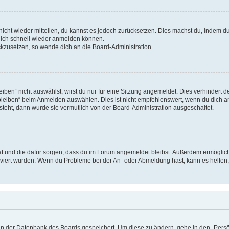
 nicht wieder mitteilen, du kannst es jedoch zurücksetzen. Dies machst du, indem 
 dich schnell wieder anmelden können.
ückzusetzen, so wende dich an die Board-Administration.
en“ nicht auswählst, wirst du nur für eine Sitzung angemeldet. Dies verhindert 
leiben“ beim Anmelden auswählen. Dies ist nicht empfehlenswert, wenn du dich an
 steht, dann wurde sie vermutlich von der Board-Administration ausgeschaltet.
 hat und die dafür sorgen, dass du im Forum angemeldet bleibst. Außerdem ermögli
tiviert wurden. Wenn du Probleme bei der An- oder Abmeldung hast, kann es helfen
n in der Datenbank des Boards gespeichert. Um diese zu ändern, gehe in den „Persö