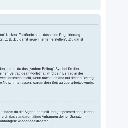
n“ klicken. Es könnte sein, dass eine Registrierung
t. Z. B. „Du darfst neue Themen erstellen“, „Du darfst
iten, indem du das „Ändere Beitrag“-Symbol für den
inen Beitrag geantwortet hat, wird dein Beitrag in der
nweis erscheint nicht, wenn noch niemand auf deinen Beitrag
ne Notiz hinterlassen, warum dein Beitrag überarbeitet wurde.
chdem du die Signatur erstellt und gespeichert hast, kannst
Bereich das standardmäßige Anhängen deiner Signatur
r anhängen“ wieder deaktivieren.