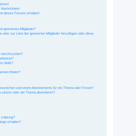
icken!
 Nachrichten!
ed dieses Forums erhalten!
d ignorierten Mitglieder?
e oder zur Liste der ignorierten Mitglieder hinzufügen oder diese
en durchsuchen?
gebnisse?
re Seite?
hemen finden?
esezeichen und einem Abonnements für ein Thema oder Forum?
a setzen oder ein Thema abonnieren?
 zulässig?
hänge erhalten?