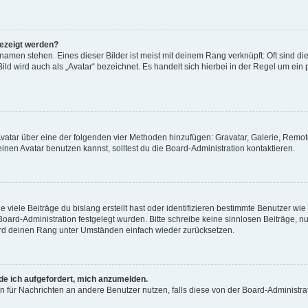
gezeigt werden?
amen stehen. Eines dieser Bilder ist meist mit deinem Rang verknüpft: Oft sind di
ld wird auch als „Avatar“ bezeichnet. Es handelt sich hierbei in der Regel um ein
 Avatar über eine der folgenden vier Methoden hinzufügen: Gravatar, Galerie, Rem
en Avatar benutzen kannst, solltest du die Board-Administration kontaktieren.
viele Beiträge du bislang erstellt hast oder identifizieren bestimmte Benutzer w
 Board-Administration festgelegt wurden. Bitte schreibe keine sinnlosen Beiträge
wird deinen Rang unter Umständen einfach wieder zurücksetzen.
rde ich aufgefordert, mich anzumelden.
ion für Nachrichten an andere Benutzer nutzen, falls diese von der Board-Administ