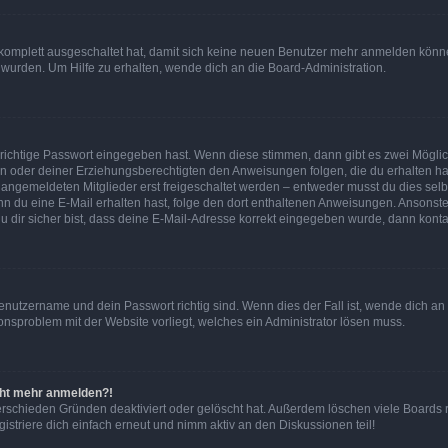
g komplett ausgeschaltet hat, damit sich keine neuen Benutzer mehr anmelden könn
 wurden. Um Hilfe zu erhalten, wende dich an die Board-Administration.
 richtige Passwort eingegeben hast. Wenn diese stimmen, dann gibt es zwei Mögl
tern oder deiner Erziehungsberechtigten den Anweisungen folgen, die du erhalten ha
u angemeldeten Mitglieder erst freigeschaltet werden – entweder musst du dies selbs
. Wenn du eine E-Mail erhalten hast, folge den dort enthaltenen Anweisungen. Ansons
 dir sicher bist, dass deine E-Mail-Adresse korrekt eingegeben wurde, dann kontak
Benutzername und dein Passwort richtig sind. Wenn dies der Fall ist, wende dich a
ionsproblem mit der Website vorliegt, welches ein Administrator lösen muss.
icht mehr anmelden?!
erschieden Gründen deaktiviert oder gelöscht hat. Außerdem löschen viele Boards r
triere dich einfach erneut und nimm aktiv an den Diskussionen teil!