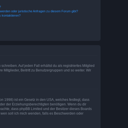
?
hwerden oder juristische Anfragen zu diesem Forum gibt?
s kontaktieren?
chreiben. Auf jeden Fall erhältst du als registriertes Mitglied
e Mitglieder, Beitritt zu Benutzergruppen und so weiter. Wir
n 1998) ist ein Gesetz in den USA, welches festlegt, dass
der der Erziehungsberechtigten benötigen. Wenn du dir
te beachte, dass phpBB Limited und der Besitzer dieses Boards
An wen soll ich mich wenden, falls es Beschwerden oder