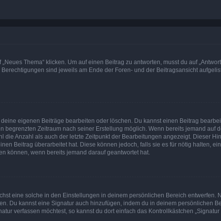
„Neues Thema“ klicken. Um auf einen Beitrag zu antworten, musst du auf „Antworte
e Berechtigungen sind jeweils am Ende der Foren- und der Beitragsansicht aufgeliste
r deine eigenen Beiträge bearbeiten oder löschen. Du kannst einen Beitrag bearbe
inen begrenzten Zeitraum nach seiner Erstellung möglich. Wenn bereits jemand auf de
 die Anzahl als auch der letzte Zeitpunkt der Bearbeitungen angezeigt. Dieser Hi
en Beitrag überarbeitet hat. Diese können jedoch, falls sie es für nötig halten, ei
hen können, wenn bereits jemand darauf geantwortet hat.
st eine solche in den Einstellungen in deinem persönlichen Bereich entwerfen. Na
eren. Du kannst eine Signatur auch hinzufügen, indem du in deinem persönlichen 
atur verfassen möchtest, so kannst du dort einfach das Kontrollkästchen „Signatu