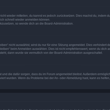
 nicht wieder mitteilen, du kannst es jedoch zurücksetzen. Dies machst du, indem 
 dich schnell wieder anmelden können.
ückzusetzen, so wende dich an die Board-Administration.
en“ nicht auswählst, wirst du nur für eine Sitzung angemeldet. Dies verhindert 
leiben“ beim Anmelden auswählen. Dies ist nicht empfehlenswert, wenn du dich an
 steht, dann wurde sie vermutlich von der Board-Administration ausgeschaltet.
 hat und die dafür sorgen, dass du im Forum angemeldet bleibst. Außerdem ermögli
tiviert wurden. Wenn du Probleme bei der An- oder Abmeldung hast, kann es helfen