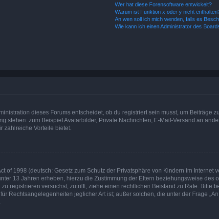
Wer hat diese Forensoftware entwickelt?
Warum ist Funktion x oder y nicht enthalten
An wen soll ich mich wenden, falls es Besc
Wie kann ich einen Administrator des Board
istration dieses Forums entscheidet, ob du registriert sein musst, um Beiträge zu s
ung stehen: zum Beispiel Avatarbilder, Private Nachrichten, E-Mail-Versand an ander
 zahlreiche Vorteile bietet.
t of 1998 (deutsch: Gesetz zum Schutz der Privatsphäre von Kindern im Internet vo
unter 13 Jahren erheben, hierzu die Zustimmung der Eltern beziehungsweise des o
h zu registrieren versuchst, zutrifft, ziehe einen rechtlichen Beistand zu Rate. Bit
für Rechtsangelegenheiten jeglicher Art ist; außer solchen, die unter der Frage „
.