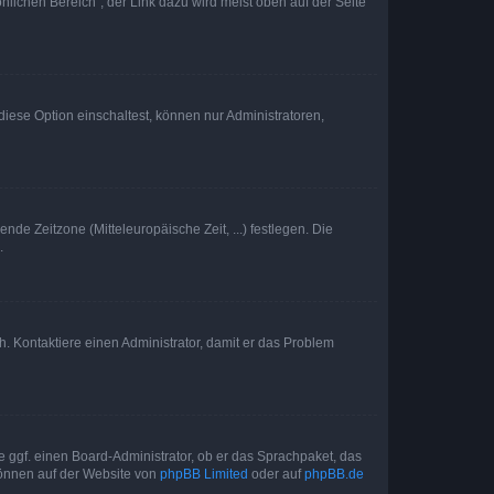
nlichen Bereich“; der Link dazu wird meist oben auf der Seite
iese Option einschaltest, können nur Administratoren,
nde Zeitzone (Mitteleuropäische Zeit, ...) festlegen. Die
.
sch. Kontaktiere einen Administrator, damit er das Problem
e ggf. einen Board-Administrator, ob er das Sprachpaket, das
 können auf der Website von
phpBB Limited
oder auf
phpBB.de