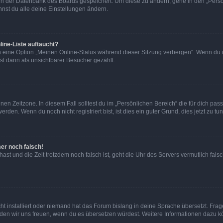
n in der Datenbank des Boards gespeichert. Um diese zu ändern, gehe in den „Persö
nst du alle deine Einstellungen ändern.
ine-Liste auftaucht?
n eine Option „Meinen Online-Status während dieser Sitzung verbergen“. Wenn du d
st dann als unsichtbarer Besucher gezählt.
en Zeitzone. In diesem Fall solltest du im „Persönlichen Bereich“ die für dich passe
den. Wenn du noch nicht registriert bist, ist dies ein guter Grund, dies jetzt zu tun
mer noch falsch!
t hast und die Zeit trotzdem noch falsch ist, geht die Uhr des Servers vermutlich fal
t installiert oder niemand hat das Forum bislang in deine Sprache übersetzt. Frag
, würden wir uns freuen, wenn du es übersetzen würdest. Weitere Informationen dazu