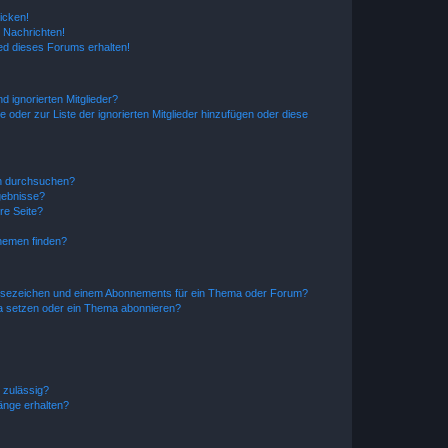
icken!
 Nachrichten!
ed dieses Forums erhalten!
d ignorierten Mitglieder?
e oder zur Liste der ignorierten Mitglieder hinzufügen oder diese
en durchsuchen?
gebnisse?
re Seite?
hemen finden?
esezeichen und einem Abonnements für ein Thema oder Forum?
a setzen oder ein Thema abonnieren?
 zulässig?
hänge erhalten?