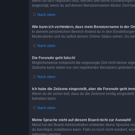
Wenn du dich registriert hast, werden alle deine Einstellunge
angezeigt, wenn du auf deinen Benutzernamen klickst. Dort kan
Nach oben
Wie kann ich verhindern, dass mein Benutzername in der Onl
In deinem persönlichen Bereich findest du in den Einstellunge
Moderatoren und du selbst deinen Online-Status sehen. Du wir
Nach oben
Die Forenuhr geht falsch!
Möglicherweise entspricht die angezeigte Zeit nicht deiner eigen
Zeitzone kann dabei nur von registrierten Benutzern geändert wer
Nach oben
Ich habe die Zeitzone eingestellt, aber die Forenuhr geht im
Wenn du dir sicher bist, dass du die Zeitzone richtig eingestell
beheben kann.
Nach oben
Meine Sprache steht auf diesem Board nicht zur Auswahl!
Meist hat die Board-Administration entweder deine Sprache nich
du benötigst, installieren kann. Falls es noch nicht existiert
gefunden werden.