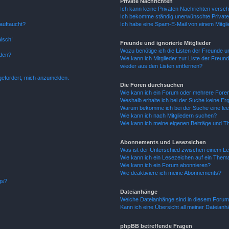
Private Nachrichten
Ich kann keine Privaten Nachrichten versch
Ich bekomme ständig unerwünschte Private
auftaucht?
Ich habe eine Spam-E-Mail von einem Mitgli
alsch!
Freunde und ignorierte Mitglieder
Wozu benötige ich die Listen der Freunde un
rden?
Wie kann ich Mitglieder zur Liste der Freund
wieder aus den Listen entfernen?
fgefordert, mich anzumelden.
Die Foren durchsuchen
Wie kann ich ein Forum oder mehrere For
Weshalb erhalte ich bei der Suche keine Er
Warum bekomme ich bei der Suche eine lee
Wie kann ich nach Mitgliedern suchen?
Wie kann ich meine eigenen Beiträge und T
Abonnements und Lesezeichen
Was ist der Unterschied zwischen einem L
Wie kann ich ein Lesezeichen auf ein Them
Wie kann ich ein Forum abonnieren?
Wie deaktiviere ich meine Abonnements?
gs?
Dateianhänge
Welche Dateianhänge sind in diesem Forum
Kann ich eine Übersicht all meiner Dateian
phpBB betreffende Fragen