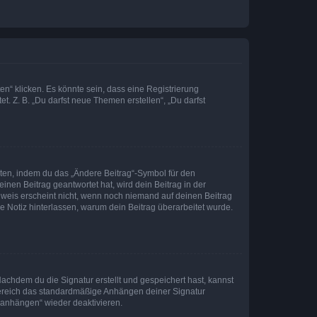
n“ klicken. Es könnte sein, dass eine Registrierung
t. Z. B. „Du darfst neue Themen erstellen“, „Du darfst
iten, indem du das „Ändere Beitrag“-Symbol für den
inen Beitrag geantwortet hat, wird dein Beitrag in der
nweis erscheint nicht, wenn noch niemand auf deinen Beitrag
ne Notiz hinterlassen, warum dein Beitrag überarbeitet wurde.
chdem du die Signatur erstellt und gespeichert hast, kannst
Bereich das standardmäßige Anhängen deiner Signatur
r anhängen“ wieder deaktivieren.