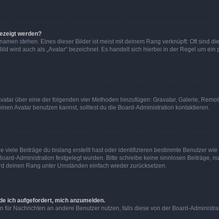
gezeigt werden?
amen stehen. Eines dieser Bilder ist meist mit deinem Rang verknüpft: Oft sind di
ld wird auch als „Avatar“ bezeichnet. Es handelt sich hierbei in der Regel um ein
 Avatar über eine der folgenden vier Methoden hinzufügen: Gravatar, Galerie, Rem
en Avatar benutzen kannst, solltest du die Board-Administration kontaktieren.
viele Beiträge du bislang erstellt hast oder identifizieren bestimmte Benutzer w
 Board-Administration festgelegt wurden. Bitte schreibe keine sinnlosen Beiträge
wird deinen Rang unter Umständen einfach wieder zurücksetzen.
rde ich aufgefordert, mich anzumelden.
ion für Nachrichten an andere Benutzer nutzen, falls diese von der Board-Administ