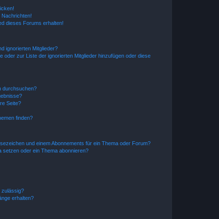
icken!
 Nachrichten!
ed dieses Forums erhalten!
d ignorierten Mitglieder?
e oder zur Liste der ignorierten Mitglieder hinzufügen oder diese
en durchsuchen?
gebnisse?
re Seite?
hemen finden?
esezeichen und einem Abonnements für ein Thema oder Forum?
a setzen oder ein Thema abonnieren?
 zulässig?
hänge erhalten?