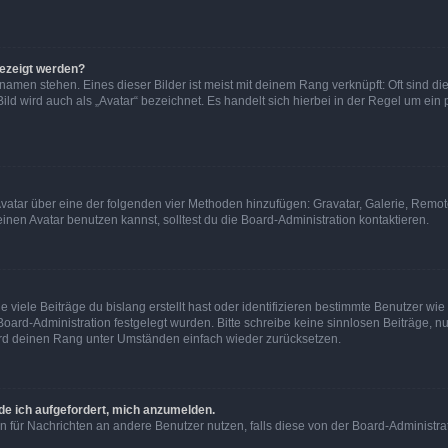
gezeigt werden?
amen stehen. Eines dieser Bilder ist meist mit deinem Rang verknüpft: Oft sind di
ld wird auch als „Avatar“ bezeichnet. Es handelt sich hierbei in der Regel um ein
 Avatar über eine der folgenden vier Methoden hinzufügen: Gravatar, Galerie, Rem
en Avatar benutzen kannst, solltest du die Board-Administration kontaktieren.
viele Beiträge du bislang erstellt hast oder identifizieren bestimmte Benutzer w
 Board-Administration festgelegt wurden. Bitte schreibe keine sinnlosen Beiträge
wird deinen Rang unter Umständen einfach wieder zurücksetzen.
rde ich aufgefordert, mich anzumelden.
ion für Nachrichten an andere Benutzer nutzen, falls diese von der Board-Administ