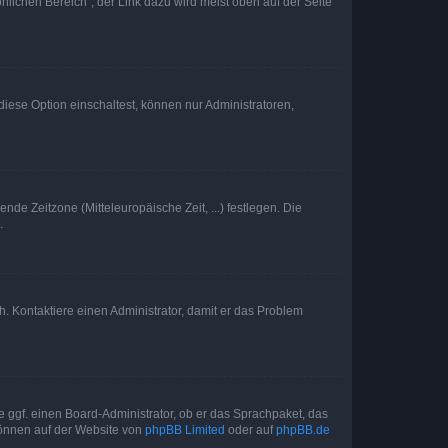
nlichen Bereich“; der Link dazu wird meist oben auf der Seite
iese Option einschaltest, können nur Administratoren,
nde Zeitzone (Mitteleuropäische Zeit, ...) festlegen. Die
.
sch. Kontaktiere einen Administrator, damit er das Problem
e ggf. einen Board-Administrator, ob er das Sprachpaket, das
 können auf der Website von
phpBB Limited
oder auf
phpBB.de