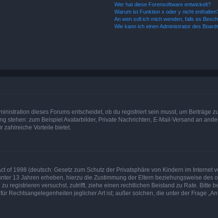
Wer hat diese Forensoftware entwickelt?
Warum ist Funktion x oder y nicht enthalten
An wen soll ich mich wenden, falls es Besc
Wie kann ich einen Administrator des Board
istration dieses Forums entscheidet, ob du registriert sein musst, um Beiträge zu s
ung stehen: zum Beispiel Avatarbilder, Private Nachrichten, E-Mail-Versand an ander
 zahlreiche Vorteile bietet.
t of 1998 (deutsch: Gesetz zum Schutz der Privatsphäre von Kindern im Internet vo
unter 13 Jahren erheben, hierzu die Zustimmung der Eltern beziehungsweise des o
h zu registrieren versuchst, zutrifft, ziehe einen rechtlichen Beistand zu Rate. Bit
für Rechtsangelegenheiten jeglicher Art ist; außer solchen, die unter der Frage „
.