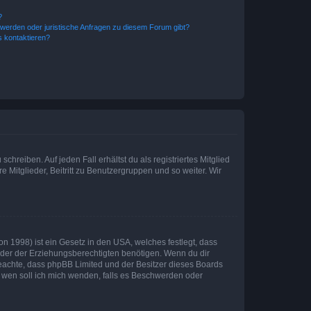
?
hwerden oder juristische Anfragen zu diesem Forum gibt?
s kontaktieren?
chreiben. Auf jeden Fall erhältst du als registriertes Mitglied
e Mitglieder, Beitritt zu Benutzergruppen und so weiter. Wir
n 1998) ist ein Gesetz in den USA, welches festlegt, dass
der der Erziehungsberechtigten benötigen. Wenn du dir
te beachte, dass phpBB Limited und der Besitzer dieses Boards
An wen soll ich mich wenden, falls es Beschwerden oder