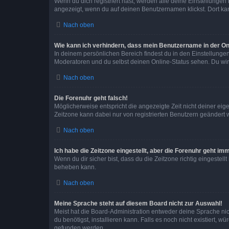
Wenn du dich registriert hast, werden alle deine Einstellunge
angezeigt, wenn du auf deinen Benutzernamen klickst. Dort kan
Nach oben
Wie kann ich verhindern, dass mein Benutzername in der Onl
In deinem persönlichen Bereich findest du in den Einstellunge
Moderatoren und du selbst deinen Online-Status sehen. Du wir
Nach oben
Die Forenuhr geht falsch!
Möglicherweise entspricht die angezeigte Zeit nicht deiner eigen
Zeitzone kann dabei nur von registrierten Benutzern geändert wer
Nach oben
Ich habe die Zeitzone eingestellt, aber die Forenuhr geht im
Wenn du dir sicher bist, dass du die Zeitzone richtig eingestell
beheben kann.
Nach oben
Meine Sprache steht auf diesem Board nicht zur Auswahl!
Meist hat die Board-Administration entweder deine Sprache nich
du benötigst, installieren kann. Falls es noch nicht existiert
gefunden werden.