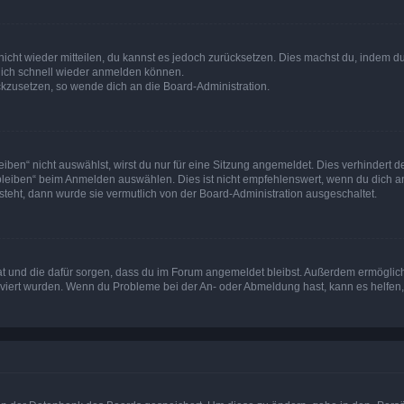
 nicht wieder mitteilen, du kannst es jedoch zurücksetzen. Dies machst du, indem 
 dich schnell wieder anmelden können.
ückzusetzen, so wende dich an die Board-Administration.
en“ nicht auswählst, wirst du nur für eine Sitzung angemeldet. Dies verhindert 
leiben“ beim Anmelden auswählen. Dies ist nicht empfehlenswert, wenn du dich an
 steht, dann wurde sie vermutlich von der Board-Administration ausgeschaltet.
 hat und die dafür sorgen, dass du im Forum angemeldet bleibst. Außerdem ermögli
tiviert wurden. Wenn du Probleme bei der An- oder Abmeldung hast, kann es helfen