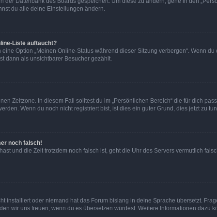
n in der Datenbank des Boards gespeichert. Um diese zu ändern, gehe in den „Persö
nst du alle deine Einstellungen ändern.
ine-Liste auftaucht?
n eine Option „Meinen Online-Status während dieser Sitzung verbergen“. Wenn du d
st dann als unsichtbarer Besucher gezählt.
en Zeitzone. In diesem Fall solltest du im „Persönlichen Bereich“ die für dich passe
den. Wenn du noch nicht registriert bist, ist dies ein guter Grund, dies jetzt zu tun
mer noch falsch!
t hast und die Zeit trotzdem noch falsch ist, geht die Uhr des Servers vermutlich fal
t installiert oder niemand hat das Forum bislang in deine Sprache übersetzt. Frag
, würden wir uns freuen, wenn du es übersetzen würdest. Weitere Informationen dazu