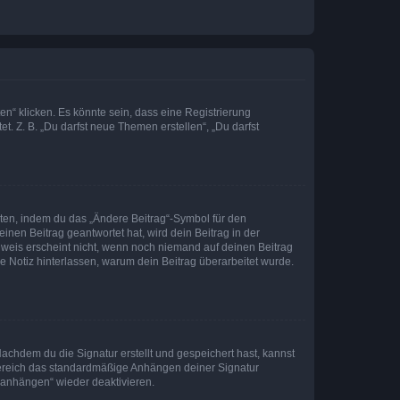
n“ klicken. Es könnte sein, dass eine Registrierung
t. Z. B. „Du darfst neue Themen erstellen“, „Du darfst
iten, indem du das „Ändere Beitrag“-Symbol für den
inen Beitrag geantwortet hat, wird dein Beitrag in der
nweis erscheint nicht, wenn noch niemand auf deinen Beitrag
ne Notiz hinterlassen, warum dein Beitrag überarbeitet wurde.
chdem du die Signatur erstellt und gespeichert hast, kannst
Bereich das standardmäßige Anhängen deiner Signatur
r anhängen“ wieder deaktivieren.