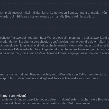
g komplett ausgeschaltet hat, damit sich keine neuen Benutzer mehr anmelden könn
 wurden. Um Hilfe zu erhalten, wende dich an die Board-Administration.
 richtige Passwort eingegeben hast. Wenn diese stimmen, dann gibt es zwei Mögl
tern oder deiner Erziehungsberechtigten den Anweisungen folgen, die du erhalten ha
u angemeldeten Mitglieder erst freigeschaltet werden – entweder musst du dies selbs
. Wenn du eine E-Mail erhalten hast, folge den dort enthaltenen Anweisungen. Ansons
 dir sicher bist, dass deine E-Mail-Adresse korrekt eingegeben wurde, dann kontak
Benutzername und dein Passwort richtig sind. Wenn dies der Fall ist, wende dich a
ionsproblem mit der Website vorliegt, welches ein Administrator lösen muss.
icht mehr anmelden?!
erschieden Gründen deaktiviert oder gelöscht hat. Außerdem löschen viele Boards r
triere dich einfach erneut und nimm aktiv an den Diskussionen teil!