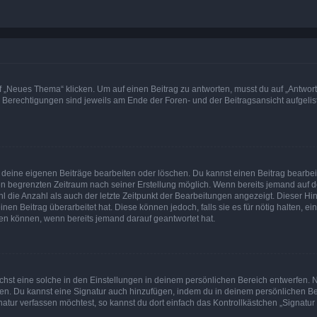
„Neues Thema“ klicken. Um auf einen Beitrag zu antworten, musst du auf „Antworte
e Berechtigungen sind jeweils am Ende der Foren- und der Beitragsansicht aufgeliste
r deine eigenen Beiträge bearbeiten oder löschen. Du kannst einen Beitrag bearbe
inen begrenzten Zeitraum nach seiner Erstellung möglich. Wenn bereits jemand auf de
 die Anzahl als auch der letzte Zeitpunkt der Bearbeitungen angezeigt. Dieser Hi
en Beitrag überarbeitet hat. Diese können jedoch, falls sie es für nötig halten, ei
hen können, wenn bereits jemand darauf geantwortet hat.
st eine solche in den Einstellungen in deinem persönlichen Bereich entwerfen. Na
eren. Du kannst eine Signatur auch hinzufügen, indem du in deinem persönlichen 
atur verfassen möchtest, so kannst du dort einfach das Kontrollkästchen „Signatu