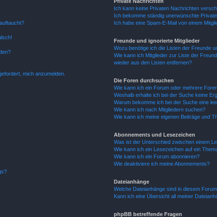
Private Nachrichten
Ich kann keine Privaten Nachrichten versch
Ich bekomme ständig unerwünschte Private
auftaucht?
Ich habe eine Spam-E-Mail von einem Mitgli
alsch!
Freunde und ignorierte Mitglieder
Wozu benötige ich die Listen der Freunde un
rden?
Wie kann ich Mitglieder zur Liste der Freund
wieder aus den Listen entfernen?
fgefordert, mich anzumelden.
Die Foren durchsuchen
Wie kann ich ein Forum oder mehrere For
Weshalb erhalte ich bei der Suche keine Er
Warum bekomme ich bei der Suche eine lee
Wie kann ich nach Mitgliedern suchen?
Wie kann ich meine eigenen Beiträge und T
Abonnements und Lesezeichen
Was ist der Unterschied zwischen einem L
Wie kann ich ein Lesezeichen auf ein Them
Wie kann ich ein Forum abonnieren?
Wie deaktiviere ich meine Abonnements?
gs?
Dateianhänge
Welche Dateianhänge sind in diesem Forum
Kann ich eine Übersicht all meiner Dateian
phpBB betreffende Fragen