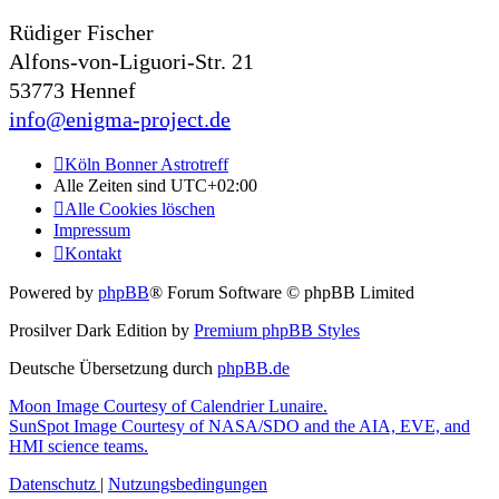
Rüdiger Fischer
Alfons-von-Liguori-Str. 21
53773 Hennef
info@enigma-project.de
Köln Bonner Astrotreff
Alle Zeiten sind
UTC+02:00
Alle Cookies löschen
Impressum
Kontakt
Powered by
phpBB
® Forum Software © phpBB Limited
Prosilver Dark Edition by
Premium phpBB Styles
Deutsche Übersetzung durch
phpBB.de
Moon Image Courtesy of Calendrier Lunaire.
SunSpot Image Courtesy of NASA/SDO and the AIA, EVE, and
HMI science teams.
Datenschutz
|
Nutzungsbedingungen