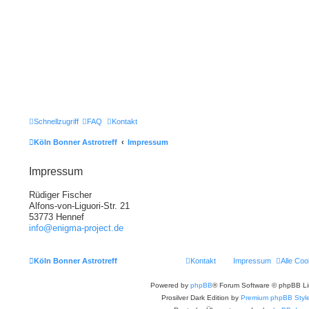
Schnellzugriff
FAQ
Kontakt
Köln Bonner Astrotreff
Impressum
Impressum
Rüdiger Fischer
Alfons-von-Liguori-Str. 21
53773 Hennef
info@enigma-project.de
Köln Bonner Astrotreff
Kontakt
Impressum
Alle Coo
Powered by
phpBB
® Forum Software © phpBB Li
Prosilver Dark Edition by
Premium phpBB Styl