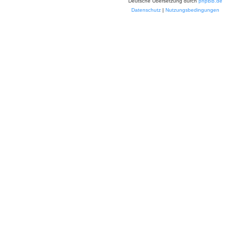
Deutsche Übersetzung durch
phpBB.de
Datenschutz
|
Nutzungsbedingungen