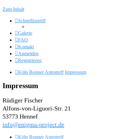
Zum Inhalt
Schnellzugriff
Galerie
FAQ
Kontakt
Anmelden
Registrieren
Köln Bonner Astrotreff
Impressum
Impressum
Rüdiger Fischer
Alfons-von-Liguori-Str. 21
53773 Hennef
info@enigma-project.de
Köln Bonner Astrotreff