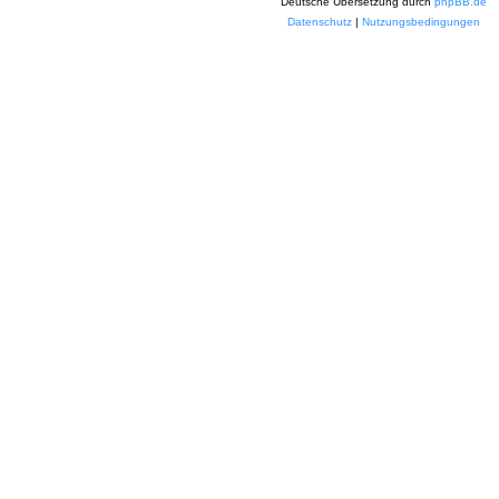
Deutsche Übersetzung durch
phpBB.de
Datenschutz
|
Nutzungsbedingungen