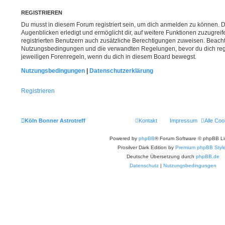
REGISTRIEREN
Du musst in diesem Forum registriert sein, um dich anmelden zu können. Di
Augenblicken erledigt und ermöglicht dir, auf weitere Funktionen zuzugrei
registrierten Benutzern auch zusätzliche Berechtigungen zuweisen. Beacht
Nutzungsbedingungen und die verwandten Regelungen, bevor du dich regist
jeweiligen Forenregeln, wenn du dich in diesem Board bewegst.
Nutzungsbedingungen
|
Datenschutzerklärung
Registrieren
Köln Bonner Astrotreff
Kontakt
Impressum
Alle Coo
Powered by
phpBB
® Forum Software © phpBB Li
Prosilver Dark Edition by
Premium phpBB Styl
Deutsche Übersetzung durch
phpBB.de
Datenschutz
|
Nutzungsbedingungen