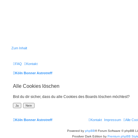
Zum Inhalt
FAQ
Kontakt
Köln Bonner Astrotreff
Alle Cookies löschen
Bist du dir sicher, dass du alle Cookies des Boards löschen möchtest?
Köln Bonner Astrotreff
Kontakt
Impressum
Alle Coo
Powered by
phpBB
® Forum Software © phpBB Li
Prosilver Dark Edition by
Premium phpBB Styl