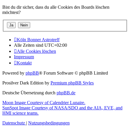
Bist du dir sicher, dass du alle Cookies des Boards löschen
möchtest?
Köln Bonner Astrotreff
Alle Zeiten sind
UTC+02:00
Alle Cookies löschen
Impressum
Kontakt
Powered by
phpBB
® Forum Software © phpBB Limited
Prosilver Dark Edition by
Premium phpBB Styles
Deutsche Übersetzung durch
phpBB.de
Moon Image Courtesy of Calendrier Lunaire.
SunSpot Image Courtesy of NASA/SDO and the AIA, EVE, and
HMI science teams.
Datenschutz
|
Nutzungsbedingungen