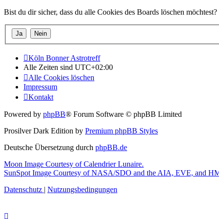
Bist du dir sicher, dass du alle Cookies des Boards löschen möchtest?
Köln Bonner Astrotreff
Alle Zeiten sind
UTC+02:00
Alle Cookies löschen
Impressum
Kontakt
Powered by
phpBB
® Forum Software © phpBB Limited
Prosilver Dark Edition by
Premium phpBB Styles
Deutsche Übersetzung durch
phpBB.de
Moon Image Courtesy of Calendrier Lunaire.
SunSpot Image Courtesy of NASA/SDO and the AIA, EVE, and HMI
Datenschutz
|
Nutzungsbedingungen