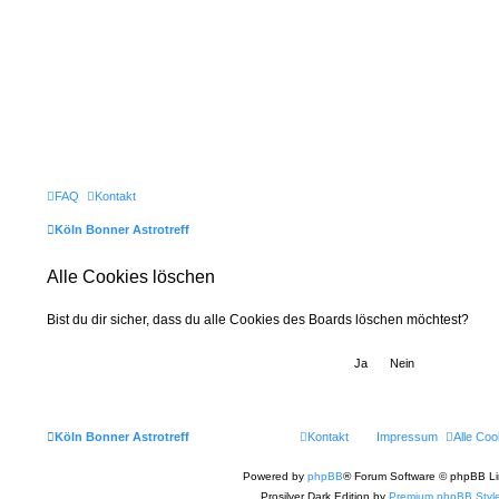
FAQ
Kontakt
Köln Bonner Astrotreff
Alle Cookies löschen
Bist du dir sicher, dass du alle Cookies des Boards löschen möchtest?
Köln Bonner Astrotreff
Kontakt
Impressum
Alle Coo
Powered by
phpBB
® Forum Software © phpBB Li
Prosilver Dark Edition by
Premium phpBB Styl