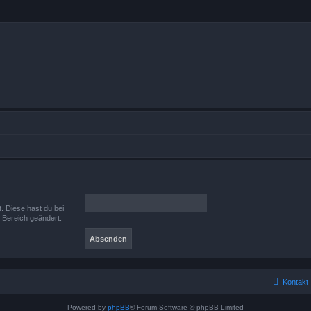
t. Diese hast du bei
 Bereich geändert.
Kontakt
Powered by
phpBB
® Forum Software © phpBB Limited