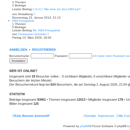
3
Themen
t
2
Beiträge
e
r
Letzter Beitrag
👉👉👉 Wie trete ich dem KBA bei?
B
N
von
Verwaltung
e
e
Donnerstag 23. Januar 2014, 21:13
i
u
KBA-Fotogalerie
t
e
1
Themen
r
s
5
Beiträge
a
t
Letzter Beitrag
Re: KBA-Fotogalerie
g
e
N
von
Christopher Schröder
r
e
Freitag 13. März 2026, 18:00
B
u
e
e
i
s
t
t
ANMELDEN
•
REGISTRIEREN
r
e
a
r
Benutzername:
Passwort:
Ich habe mein Passwort ve
g
B
e
i
t
WER IST ONLINE?
r
a
Insgesamt sind
19
Besucher online :: 0 sichtbare Mitglieder, 0 unsichtbare Mitglieder
g
Besuchern der letzten Minute)
Der Besucherrekord liegt bei
624
Besuchern, die am Sonntag 2. August 2026, 21:04 gle
STATISTIK
Beiträge insgesamt
93901
• Themen insgesamt
12013
• Mitglieder insgesamt
178
• Un
Bilder insgesamt
125
Köln Bonner Astrotreff
Kontakt
Impressum
Alle Coo
Powered by
phpBB
® Forum Software © phpBB Li