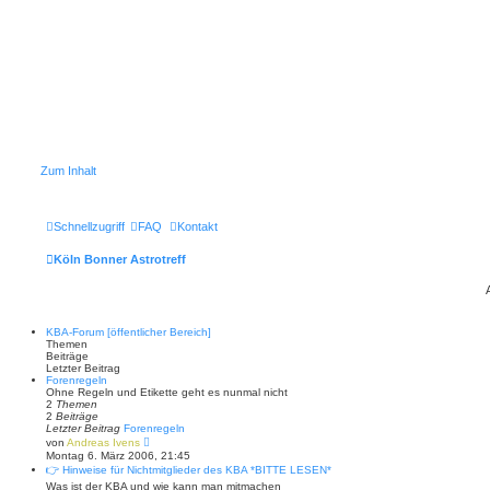
Zum Inhalt
Schnellzugriff
FAQ
Kontakt
Köln Bonner Astrotreff
KBA-Forum [öffentlicher Bereich]
Themen
Beiträge
Letzter Beitrag
Forenregeln
Ohne Regeln und Etikette geht es nunmal nicht
2
Themen
2
Beiträge
Letzter Beitrag
Forenregeln
N
von
Andreas Ivens
e
Montag 6. März 2006, 21:45
u
👉 Hinweise für Nichtmitglieder des KBA *BITTE LESEN*
e
Was ist der KBA und wie kann man mitmachen
s