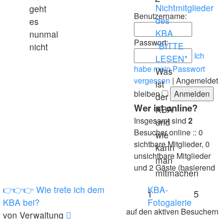
Nichtmitglieder
geht
Benutzername:
des
es
KBA
nunmal
Passwort:
*BITTE
nicht
Ich
LESEN*
habe mein Passwort
Was
vergessen
|
Angemeldet
ist
bleiben
der
Wer ist online?
KBA
Insgesamt sind
2
und
Besucher online :: 0
wie
sichtbare Mitglieder, 0
kann
unsichtbare Mitglieder
man
und 2 Gäste (basierend
mitmachen
👉👉👉 Wie trete ich dem
KBA-
1
5
KBA bei?
Fotogalerie
auf den aktiven Besuchern
Neuester
von
Verwaltung