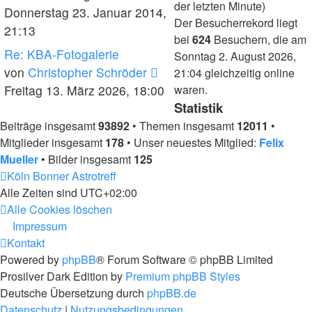
der letzten Minute)
Beitrag
Donnerstag 23. Januar 2014,
Der Besucherrekord liegt
21:13
bei
624
Besuchern, die am
Re: KBA-Fotogalerie
Sonntag 2. August 2026,
Neuester
von
Christopher Schröder
21:04 gleichzeitig online
Beitrag
Freitag 13. März 2026, 18:00
waren.
Statistik
Beiträge insgesamt
93892
• Themen insgesamt
12011
•
Mitglieder insgesamt
178
• Unser neuestes Mitglied:
Felix
Mueller
• Bilder insgesamt
125
Köln Bonner Astrotreff
Alle Zeiten sind
UTC+02:00
Alle Cookies löschen
Impressum
Kontakt
Powered by
phpBB
® Forum Software © phpBB Limited
Prosilver Dark Edition by
Premium phpBB Styles
Deutsche Übersetzung durch
phpBB.de
Datenschutz
|
Nutzungsbedingungen