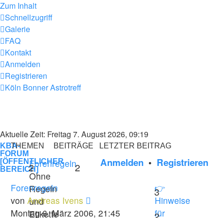
Zum Inhalt
Schnellzugriff
Galerie
FAQ
Kontakt
Anmelden
Registrieren
Köln Bonner Astrotreff
Aktuelle Zeit: Freitag 7. August 2026, 09:19
KBA-
THEMEN
BEITRÄGE
LETZTER BEITRAG
FORUM
Anmelden
•
Registrieren
[ÖFFENTLICHER
Forenregeln
2
2
BEREICH]
Ohne
Forenregeln
👉
Regeln
3
Neuester
von
Andreas Ivens
Hinweise
und
Beitrag
Montag 6. März 2006, 21:45
für
Etikette
2