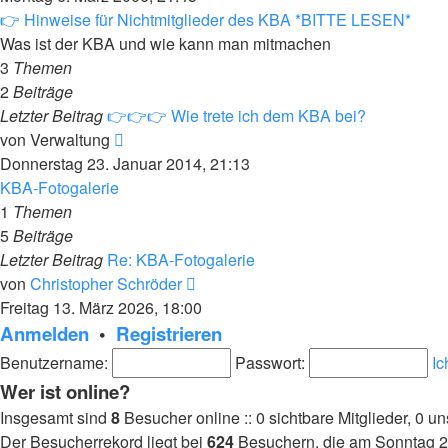
👉 Hinweise für Nichtmitglieder des KBA *BITTE LESEN*
Was ist der KBA und wie kann man mitmachen
3
Themen
2
Beiträge
Letzter Beitrag
👉👉👉 Wie trete ich dem KBA bei?
Neuester
von
Verwaltung
Beitrag
Donnerstag 23. Januar 2014, 21:13
KBA-Fotogalerie
1
Themen
5
Beiträge
Letzter Beitrag
Re: KBA-Fotogalerie
Neuester
von
Christopher Schröder
Beitrag
Freitag 13. März 2026, 18:00
Anmelden
•
Registrieren
Benutzername:
Passwort:
Ic
Wer ist online?
Insgesamt sind
8
Besucher online :: 0 sichtbare Mitglieder, 0 u
Der Besucherrekord liegt bei
624
Besuchern, die am Sonntag 2. 