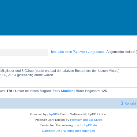
Ich habe mein Passwort vergessen
|
Angemeldet bleiben
e Mitglieder und 8 Gäste (basierend auf den aktiven Besuchern der letzten Minute)
26, 21:04 gleichzeitig online waren.
esamt
178
• Unser neuestes Mitglied:
Felix Mueller
• Bilder insgesamt
125
Kontakt
Powered by
phpBB
® Forum Software © phpBB Limited
Prosilver Dark Edition by
Premium phpBB Styles
Deutsche Übersetzung durch
phpBB.de
Datenschutz
|
Nutzungsbedingungen