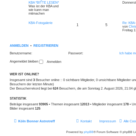
KBA *BITTE LESEN*
Donnerst
Was ist der KBA und
wie kann man
mitmachen
KBA-Fotogalerie
Re: KBA-
1
5
von
Chri
Freitag 1
ANMELDEN
•
REGISTRIEREN
Benutzername:
Passwort:
Ich habe m
Angemeldet bleiben
WER IST ONLINE?
Insgesamt sind
3
Besucher online :: 0 sichtbare Mitglieder, 0 unsichtbare Mitglieder u
Besuchern der letzten Minute)
Der Besucherrekord liegt bei
624
Besuchern, die am Sonntag 2. August 2026, 21:04 gle
STATISTIK
Beiträge insgesamt
93905
• Themen insgesamt
12013
• Mitglieder insgesamt
178
• Un
Bilder insgesamt
125
Köln Bonner Astrotreff
Kontakt
Impressum
Alle Coo
Powered by
phpBB
® Forum Software © phpBB Li