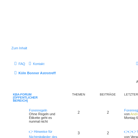
Zum Inhalt
FAQ
Kontakt
Köln Bonner Astrotreff
A
KBA-FORUM
THEMEN
BEITRÄGE
LETZTER
[ÖFFENTLICHER
BEREICH]
Forenregeln
Forenreg
2
2
Ohne Regeln und
von
Andr
Etikette geht es
Montag 6
nunmal nicht
👉 Hinweise für
👉👉👉 W
3
2
Nichtmitglieder des
von
Verw