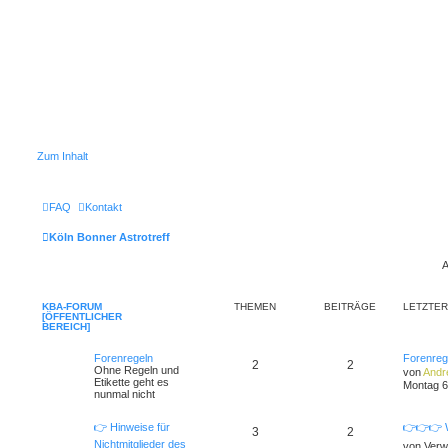
Zum Inhalt
FAQ
Kontakt
Köln Bonner Astrotreff
A
KBA-FORUM
THEMEN
BEITRÄGE
LETZTER
[ÖFFENTLICHER
BEREICH]
Forenregeln
Forenreg
2
2
Ohne Regeln und
von
Andr
Etikette geht es
Montag 6
nunmal nicht
👉 Hinweise für
👉👉👉 W
3
2
Nichtmitglieder des
von
Verw