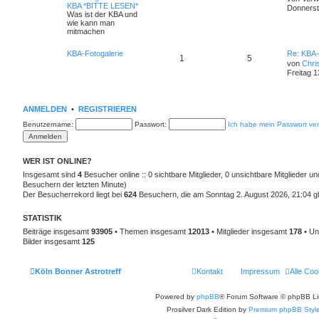
KBA *BITTE LESEN*
Donnerst
Was ist der KBA und
wie kann man
mitmachen
KBA-Fotogalerie
Re: KBA-
1
5
von
Chri
Freitag 1
ANMELDEN
•
REGISTRIEREN
Benutzername:
Passwort:
Ich habe mein Passwort ve
WER IST ONLINE?
Insgesamt sind
4
Besucher online :: 0 sichtbare Mitglieder, 0 unsichtbare Mitglieder u
Besuchern der letzten Minute)
Der Besucherrekord liegt bei
624
Besuchern, die am Sonntag 2. August 2026, 21:04 gle
STATISTIK
Beiträge insgesamt
93905
• Themen insgesamt
12013
• Mitglieder insgesamt
178
• Un
Bilder insgesamt
125
Köln Bonner Astrotreff
Kontakt
Impressum
Alle Coo
Powered by
phpBB
® Forum Software © phpBB Li
Prosilver Dark Edition by
Premium phpBB Styl