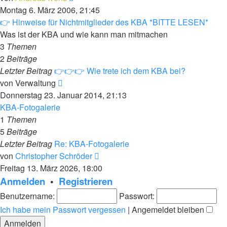
Beitrag
Montag 6. März 2006, 21:45
👉 Hinweise für Nichtmitglieder des KBA *BITTE LESEN*
Was ist der KBA und wie kann man mitmachen
3
Themen
2
Beiträge
Letzter Beitrag
👉👉👉 Wie trete ich dem KBA bei?
Neuester
von
Verwaltung
Beitrag
Donnerstag 23. Januar 2014, 21:13
KBA-Fotogalerie
1
Themen
5
Beiträge
Letzter Beitrag
Re: KBA-Fotogalerie
Neuester
von
Christopher Schröder
Beitrag
Freitag 13. März 2026, 18:00
Anmelden
•
Registrieren
Benutzername:
Passwort:
Ich habe mein Passwort vergessen
|
Angemeldet bleiben