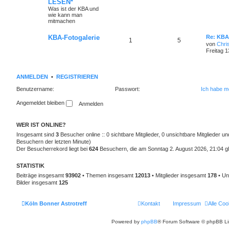
LESEN*
Was ist der KBA und
wie kann man
mitmachen
KBA-Fotogalerie
Re: KBA
1
5
von
Chri
Freitag 1
ANMELDEN
•
REGISTRIEREN
Benutzername:
Passwort:
Ich habe m
Angemeldet bleiben
WER IST ONLINE?
Insgesamt sind
3
Besucher online :: 0 sichtbare Mitglieder, 0 unsichtbare Mitglieder u
Besuchern der letzten Minute)
Der Besucherrekord liegt bei
624
Besuchern, die am Sonntag 2. August 2026, 21:04 gle
STATISTIK
Beiträge insgesamt
93902
• Themen insgesamt
12013
• Mitglieder insgesamt
178
• Un
Bilder insgesamt
125
Köln Bonner Astrotreff
Kontakt
Impressum
Alle Coo
Powered by
phpBB
® Forum Software © phpBB Li