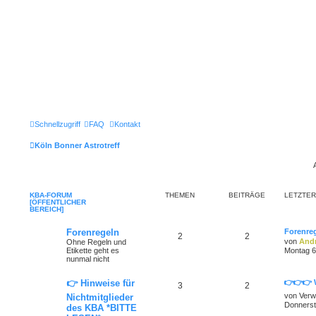
Schnellzugriff
FAQ
Kontakt
Köln Bonner Astrotreff
KBA-FORUM
THEMEN
BEITRÄGE
LETZTER
[ÖFFENTLICHER
BEREICH]
Forenregeln
Forenre
2
2
von
Andr
Ohne Regeln und
Etikette geht es
Montag 6
nunmal nicht
👉 Hinweise für
👉👉👉 
3
2
von
Verw
Nichtmitglieder
Donnerst
des KBA *BITTE