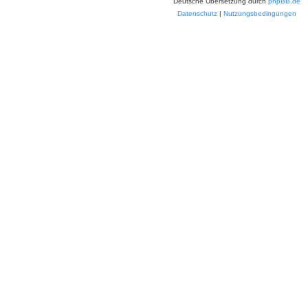
Deutsche Übersetzung durch
phpBB.de
Datenschutz
|
Nutzungsbedingungen