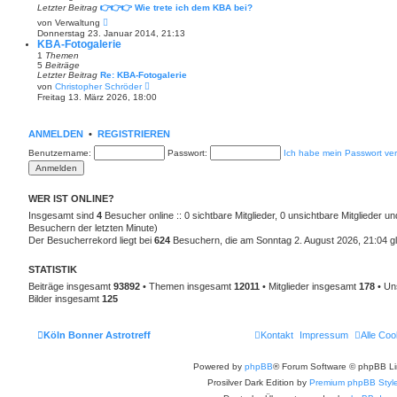
r
Letzter Beitrag
👉👉👉 Wie trete ich dem KBA bei?
B
N
von
Verwaltung
e
e
i
Donnerstag 23. Januar 2014, 21:13
u
t
KBA-Fotogalerie
e
r
1
Themen
s
a
5
Beiträge
t
g
Letzter Beitrag
Re: KBA-Fotogalerie
e
N
von
Christopher Schröder
r
e
Freitag 13. März 2026, 18:00
B
u
e
e
i
s
t
t
ANMELDEN
•
REGISTRIEREN
r
e
a
r
Benutzername:
Passwort:
Ich habe mein Passwort ve
g
B
e
i
t
WER IST ONLINE?
r
a
Insgesamt sind
4
Besucher online :: 0 sichtbare Mitglieder, 0 unsichtbare Mitglieder u
g
Besuchern der letzten Minute)
Der Besucherrekord liegt bei
624
Besuchern, die am Sonntag 2. August 2026, 21:04 gle
STATISTIK
Beiträge insgesamt
93892
• Themen insgesamt
12011
• Mitglieder insgesamt
178
• Un
Bilder insgesamt
125
Köln Bonner Astrotreff
Kontakt
Impressum
Alle Coo
Powered by
phpBB
® Forum Software © phpBB Li
Prosilver Dark Edition by
Premium phpBB Styl