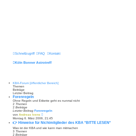
Schnellzugriff
FAQ
Kontakt
Köln Bonner Astrotreff
KBA-Forum [öffentlicher Bereich]
Themen
Beiträge
Letzter Beitrag
Forenregeln
Ohne Regeln und Etikette geht es nunmal nicht
2
Themen
2
Beiträge
Letzter Beitrag
Forenregeln
N
von
Andreas Ivens
e
Montag 6. März 2006, 21:45
u
👉 Hinweise für Nichtmitglieder des KBA *BITTE LESEN*
e
s
Was ist der KBA und wie kann man mitmachen
t
3
Themen
e
2
Beiträge