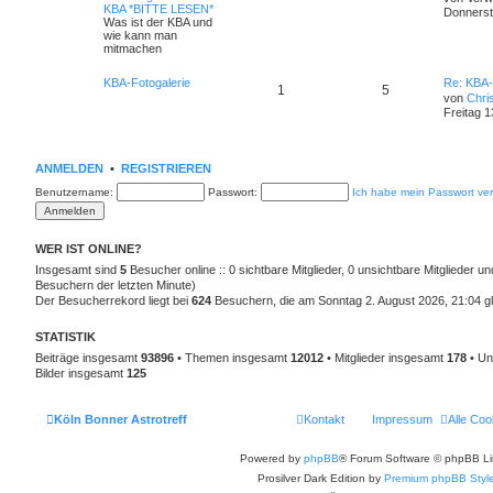
KBA *BITTE LESEN*
Donnerst
Was ist der KBA und
wie kann man
mitmachen
KBA-Fotogalerie
Re: KBA-
1
5
von
Chri
Freitag 1
ANMELDEN
•
REGISTRIEREN
Benutzername:
Passwort:
Ich habe mein Passwort ve
WER IST ONLINE?
Insgesamt sind
5
Besucher online :: 0 sichtbare Mitglieder, 0 unsichtbare Mitglieder u
Besuchern der letzten Minute)
Der Besucherrekord liegt bei
624
Besuchern, die am Sonntag 2. August 2026, 21:04 gle
STATISTIK
Beiträge insgesamt
93896
• Themen insgesamt
12012
• Mitglieder insgesamt
178
• Un
Bilder insgesamt
125
Köln Bonner Astrotreff
Kontakt
Impressum
Alle Coo
Powered by
phpBB
® Forum Software © phpBB Li
Prosilver Dark Edition by
Premium phpBB Styl