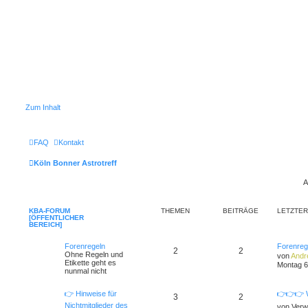
Zum Inhalt
FAQ
Kontakt
Köln Bonner Astrotreff
A
KBA-FORUM
THEMEN
BEITRÄGE
LETZTER
[ÖFFENTLICHER
BEREICH]
Forenregeln
Forenreg
2
2
Ohne Regeln und
von
Andr
Etikette geht es
Montag 6
nunmal nicht
👉 Hinweise für
👉👉👉 W
3
2
Nichtmitglieder des
von
Verw