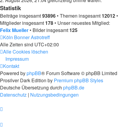
2. August 2026, 21:04 gleichzeitig online waren.
Statistik
Beiträge insgesamt
93896
• Themen insgesamt
12012
•
Mitglieder insgesamt
178
• Unser neuestes Mitglied:
Felix Mueller
• Bilder insgesamt
125
Köln Bonner Astrotreff
Alle Zeiten sind
UTC+02:00
Alle Cookies löschen
Impressum
Kontakt
Powered by
phpBB
® Forum Software © phpBB Limited
Prosilver Dark Edition by
Premium phpBB Styles
Deutsche Übersetzung durch
phpBB.de
Datenschutz
|
Nutzungsbedingungen