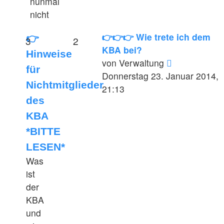
nunmal
nicht
👉👉👉 Wie trete ich dem
👉
3
2
KBA bei?
Hinweise
Neuester
von
Verwaltung
für
Beitrag
Donnerstag 23. Januar 2014,
Nichtmitglieder
21:13
des
KBA
*BITTE
LESEN*
Was
ist
der
KBA
und