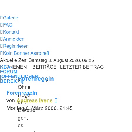
Galerie
FAQ
Kontakt
Anmelden
Registrieren
Köln Bonner Astrotreff
Aktuelle Zeit: Samstag 8. August 2026, 09:25
KBA-
THEMEN
BEITRÄGE
LETZTER BEITRAG
FORUM
[ÖFFENTLICHER
Forenregeln
2
2
BEREICH]
Ohne
Forenregeln
Regeln
Neuester
von
Andreas Ivens
und
Beitrag
Montag 6. März 2006, 21:45
Etikette
geht
es