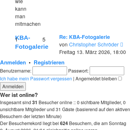
wie
kann
man
mitmachen
Re: KBA-Fotogalerie
KBA-
1
5
Ne
von
Christopher Schröder
Fotogalerie
Be
Freitag 13. März 2026, 18:00
Anmelden
•
Registrieren
Benutzername:
Passwort:
Ich habe mein Passwort vergessen
|
Angemeldet bleiben
Wer ist online?
Insgesamt sind
31
Besucher online :: 0 sichtbare Mitglieder, 0
unsichtbare Mitglieder und 31 Gäste (basierend auf den aktiven
Besuchern der letzten Minute)
Der Besucherrekord liegt bei
624
Besuchern, die am Sonntag