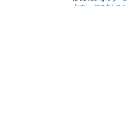
Deutsche Übersetzung durch
phpBB.de
Datenschutz
|
Nutzungsbedingungen