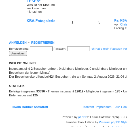
LESEN*
Was ist der KBA und
wie kann man
mitmachen
KBA-Fotogalerie
Re: KBA
1
5
von
Chri
Freitag 1
ANMELDEN
•
REGISTRIEREN
Benutzername:
Passwort:
Ich habe mein Passwort ve
WER IST ONLINE?
Insgesamt sind
2
Besucher online :: 0 sichtbare Mitglieder, 0 unsichtbare Mitglieder u
Besuchern der letzten Minute)
Der Besucherrekord liegt bei
624
Besuchern, die am Sonntag 2. August 2026, 21:04 gle
STATISTIK
Beiträge insgesamt
93896
• Themen insgesamt
12012
• Mitglieder insgesamt
178
• Un
Bilder insgesamt
125
Köln Bonner Astrotreff
Kontakt
Impressum
Alle Coo
Powered by
phpBB
® Forum Software © phpBB Li
Prosilver Dark Edition by
Premium phpBB Styl