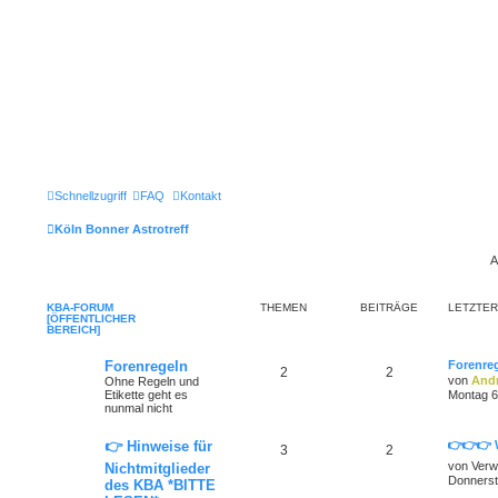
Schnellzugriff
FAQ
Kontakt
Köln Bonner Astrotreff
A
KBA-FORUM
THEMEN
BEITRÄGE
LETZTER
[ÖFFENTLICHER
BEREICH]
Forenregeln
Forenre
2
2
von
Andr
Ohne Regeln und
Etikette geht es
Montag 6
nunmal nicht
👉 Hinweise für
👉👉👉 
3
2
von
Verw
Nichtmitglieder
Donnerst
des KBA *BITTE