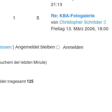
21:13
Re: KBA-Fotogalerie
1
5
Ne
von
Christopher Schröder
Be
Freitag 13. März 2026, 18:00
gessen
|
Angemeldet bleiben
suchern der letzten Minute)
ilder insgesamt
125