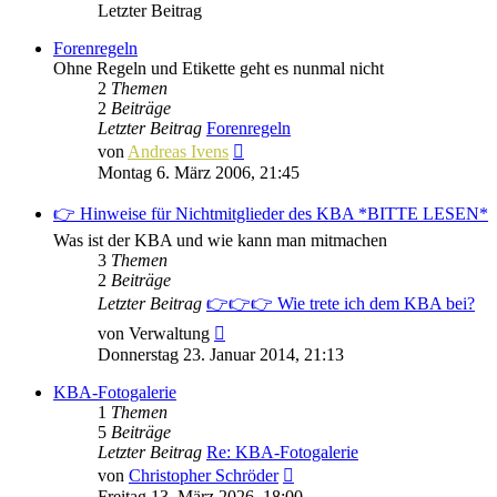
Letzter Beitrag
Forenregeln
Ohne Regeln und Etikette geht es nunmal nicht
2
Themen
2
Beiträge
Letzter Beitrag
Forenregeln
Neuester
von
Andreas Ivens
Beitrag
Montag 6. März 2006, 21:45
👉 Hinweise für Nichtmitglieder des KBA *BITTE LESEN*
Was ist der KBA und wie kann man mitmachen
3
Themen
2
Beiträge
Letzter Beitrag
👉👉👉 Wie trete ich dem KBA bei?
Neuester
von
Verwaltung
Beitrag
Donnerstag 23. Januar 2014, 21:13
KBA-Fotogalerie
1
Themen
5
Beiträge
Letzter Beitrag
Re: KBA-Fotogalerie
Neuester
von
Christopher Schröder
Beitrag
Freitag 13. März 2026, 18:00