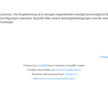
 können. Die Registrierung ist in wenigen Augenblicken erledigt und ermöglicht di
 Berechtigungen zuweisen. Beachte bitte unsere Nutzungsbedingungen und die verwa
d bewegst.
Konta
Powered by
phpBB
® Forum Software © phpBB Limited
Prosilver Dark Edition by
Premium phpBB Styles
Deutsche Übersetzung durch
phpBB.de
Datenschutz
|
Nutzungsbedingungen