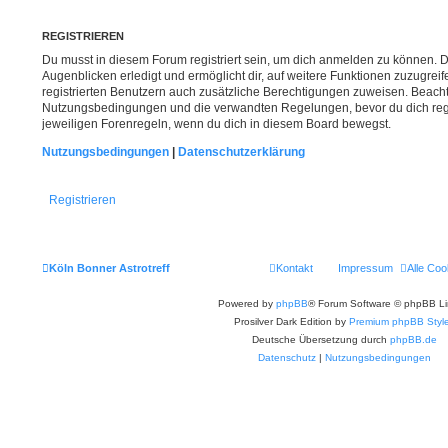
REGISTRIEREN
Du musst in diesem Forum registriert sein, um dich anmelden zu können. Di
Augenblicken erledigt und ermöglicht dir, auf weitere Funktionen zuzugrei
registrierten Benutzern auch zusätzliche Berechtigungen zuweisen. Beacht
Nutzungsbedingungen und die verwandten Regelungen, bevor du dich regist
jeweiligen Forenregeln, wenn du dich in diesem Board bewegst.
Nutzungsbedingungen
|
Datenschutzerklärung
Registrieren
Köln Bonner Astrotreff
Kontakt
Impressum
Alle Coo
Powered by
phpBB
® Forum Software © phpBB Li
Prosilver Dark Edition by
Premium phpBB Styl
Deutsche Übersetzung durch
phpBB.de
Datenschutz
|
Nutzungsbedingungen