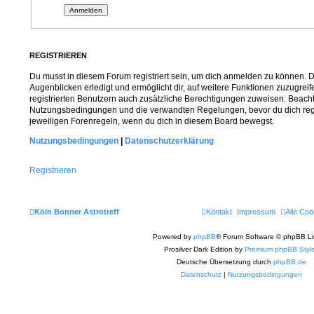
REGISTRIEREN
Du musst in diesem Forum registriert sein, um dich anmelden zu können. Di
Augenblicken erledigt und ermöglicht dir, auf weitere Funktionen zuzugrei
registrierten Benutzern auch zusätzliche Berechtigungen zuweisen. Beacht
Nutzungsbedingungen und die verwandten Regelungen, bevor du dich regist
jeweiligen Forenregeln, wenn du dich in diesem Board bewegst.
Nutzungsbedingungen
|
Datenschutzerklärung
Registrieren
Köln Bonner Astrotreff
Kontakt
Impressum
Alle Coo
Powered by
phpBB
® Forum Software © phpBB Li
Prosilver Dark Edition by
Premium phpBB Styl
Deutsche Übersetzung durch
phpBB.de
Datenschutz
|
Nutzungsbedingungen