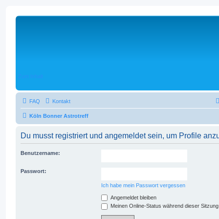
Zum Inhalt
FAQ
Kontakt
Köln Bonner Astrotreff
Du musst registriert und angemeldet sein, um Profile an
Benutzername:
Passwort:
Ich habe mein Passwort vergessen
Angemeldet bleiben
Meinen Online-Status während dieser Sitzung