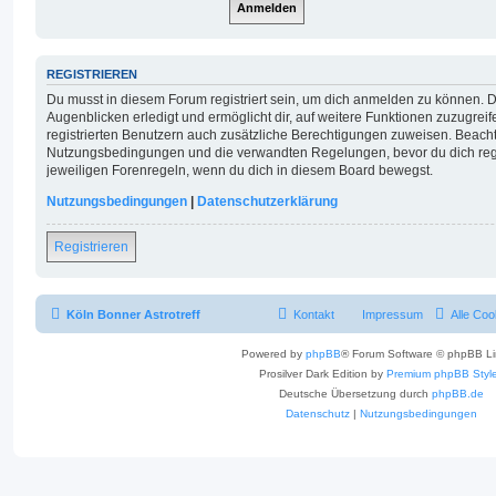
REGISTRIEREN
Du musst in diesem Forum registriert sein, um dich anmelden zu können. Di
Augenblicken erledigt und ermöglicht dir, auf weitere Funktionen zuzugrei
registrierten Benutzern auch zusätzliche Berechtigungen zuweisen. Beacht
Nutzungsbedingungen und die verwandten Regelungen, bevor du dich regist
jeweiligen Forenregeln, wenn du dich in diesem Board bewegst.
Nutzungsbedingungen
|
Datenschutzerklärung
Registrieren
Köln Bonner Astrotreff
Kontakt
Impressum
Alle Coo
Powered by
phpBB
® Forum Software © phpBB Li
Prosilver Dark Edition by
Premium phpBB Styl
Deutsche Übersetzung durch
phpBB.de
Datenschutz
|
Nutzungsbedingungen