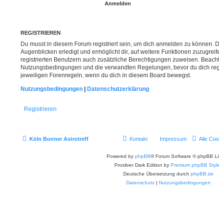
REGISTRIEREN
Du musst in diesem Forum registriert sein, um dich anmelden zu können. Di
Augenblicken erledigt und ermöglicht dir, auf weitere Funktionen zuzugrei
registrierten Benutzern auch zusätzliche Berechtigungen zuweisen. Beacht
Nutzungsbedingungen und die verwandten Regelungen, bevor du dich regist
jeweiligen Forenregeln, wenn du dich in diesem Board bewegst.
Nutzungsbedingungen
|
Datenschutzerklärung
Registrieren
Köln Bonner Astrotreff
Kontakt
Impressum
Alle Coo
Powered by
phpBB
® Forum Software © phpBB Li
Prosilver Dark Edition by
Premium phpBB Styl
Deutsche Übersetzung durch
phpBB.de
Datenschutz
|
Nutzungsbedingungen