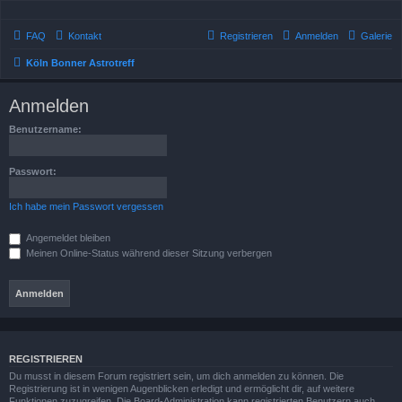
FAQ
Kontakt
Registrieren
Anmelden
Galerie
Köln Bonner Astrotreff
Anmelden
Benutzername:
Passwort:
Ich habe mein Passwort vergessen
Angemeldet bleiben
Meinen Online-Status während dieser Sitzung verbergen
REGISTRIEREN
Du musst in diesem Forum registriert sein, um dich anmelden zu können. Die
Registrierung ist in wenigen Augenblicken erledigt und ermöglicht dir, auf weitere
Funktionen zuzugreifen. Die Board-Administration kann registrierten Benutzern auch