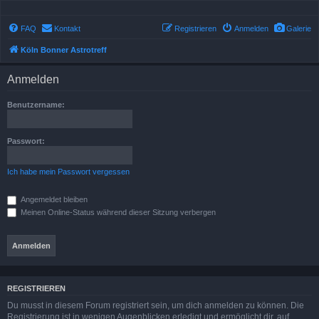
FAQ
Kontakt
Registrieren
Anmelden
Galerie
Köln Bonner Astrotreff
Anmelden
Benutzername:
Passwort:
Ich habe mein Passwort vergessen
Angemeldet bleiben
Meinen Online-Status während dieser Sitzung verbergen
REGISTRIEREN
Du musst in diesem Forum registriert sein, um dich anmelden zu können. Die
Registrierung ist in wenigen Augenblicken erledigt und ermöglicht dir, auf