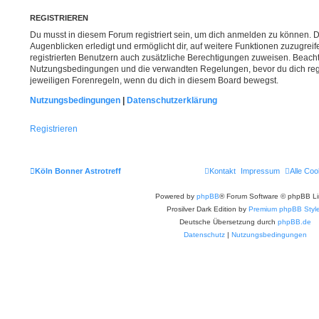
REGISTRIEREN
Du musst in diesem Forum registriert sein, um dich anmelden zu können. Di
Augenblicken erledigt und ermöglicht dir, auf weitere Funktionen zuzugrei
registrierten Benutzern auch zusätzliche Berechtigungen zuweisen. Beacht
Nutzungsbedingungen und die verwandten Regelungen, bevor du dich regist
jeweiligen Forenregeln, wenn du dich in diesem Board bewegst.
Nutzungsbedingungen
|
Datenschutzerklärung
Registrieren
Köln Bonner Astrotreff
Kontakt
Impressum
Alle Coo
Powered by
phpBB
® Forum Software © phpBB Li
Prosilver Dark Edition by
Premium phpBB Styl
Deutsche Übersetzung durch
phpBB.de
Datenschutz
|
Nutzungsbedingungen