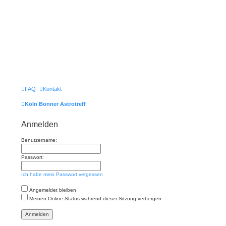
FAQ
Kontakt
Köln Bonner Astrotreff
Anmelden
Benutzername:
Passwort:
Ich habe mein Passwort vergessen
Angemeldet bleiben
Meinen Online-Status während dieser Sitzung verbergen