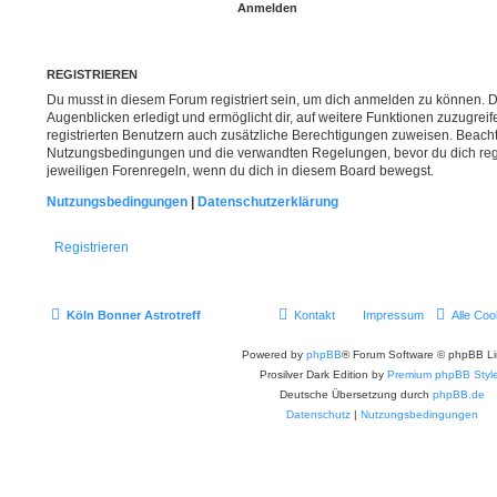
REGISTRIEREN
Du musst in diesem Forum registriert sein, um dich anmelden zu können. Di
Augenblicken erledigt und ermöglicht dir, auf weitere Funktionen zuzugrei
registrierten Benutzern auch zusätzliche Berechtigungen zuweisen. Beacht
Nutzungsbedingungen und die verwandten Regelungen, bevor du dich regist
jeweiligen Forenregeln, wenn du dich in diesem Board bewegst.
Nutzungsbedingungen
|
Datenschutzerklärung
Registrieren
Köln Bonner Astrotreff
Kontakt
Impressum
Alle Coo
Powered by
phpBB
® Forum Software © phpBB Li
Prosilver Dark Edition by
Premium phpBB Styl
Deutsche Übersetzung durch
phpBB.de
Datenschutz
|
Nutzungsbedingungen