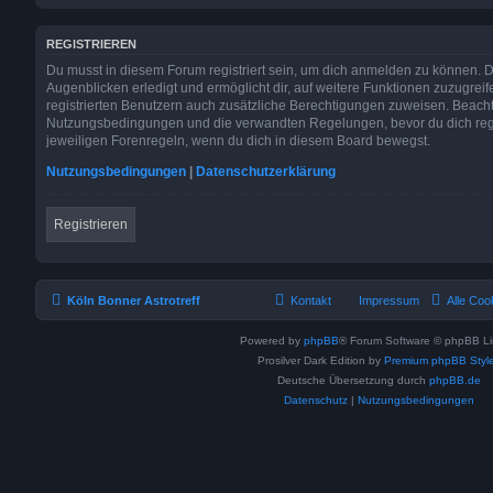
REGISTRIEREN
Du musst in diesem Forum registriert sein, um dich anmelden zu können. Di
Augenblicken erledigt und ermöglicht dir, auf weitere Funktionen zuzugrei
registrierten Benutzern auch zusätzliche Berechtigungen zuweisen. Beacht
Nutzungsbedingungen und die verwandten Regelungen, bevor du dich regist
jeweiligen Forenregeln, wenn du dich in diesem Board bewegst.
Nutzungsbedingungen
|
Datenschutzerklärung
Registrieren
Köln Bonner Astrotreff
Kontakt
Impressum
Alle Coo
Powered by
phpBB
® Forum Software © phpBB Li
Prosilver Dark Edition by
Premium phpBB Styl
Deutsche Übersetzung durch
phpBB.de
Datenschutz
|
Nutzungsbedingungen